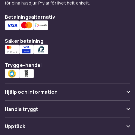
för dina husdjur. Prylar för livet helt enkelt.
Betalningsalternativ
Säker betalning
Trygg e-handel
Hjälp och information
Vanliga frågor
Handla tryggt
Spåra paket
Betalning
Upptäck
Ångra & Returnera här