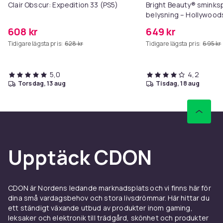
Clair Obscur: Expedition 33 (PS5)
Bright Beauty® smink
belysning – Hollywood
58×46 cm – 15 LED-lam
608 kr
649 kr
ljusfärger – Dimbar – 
Tidigare lägsta pris:
628 kr
Tidigare lägsta pris:
695 kr
USB-laddningsport – Vi
5,0
4,2
torsdag, 13 aug
tisdag, 18 aug
Upptäck CDON
CDON är Nordens ledande marknadsplats och vi finns här för
dina små vardagsbehov och stora livsdrömmar. Här hittar du
ett ständigt växande utbud av produkter inom gaming,
leksaker och elektronik till trädgård, skönhet och produkter