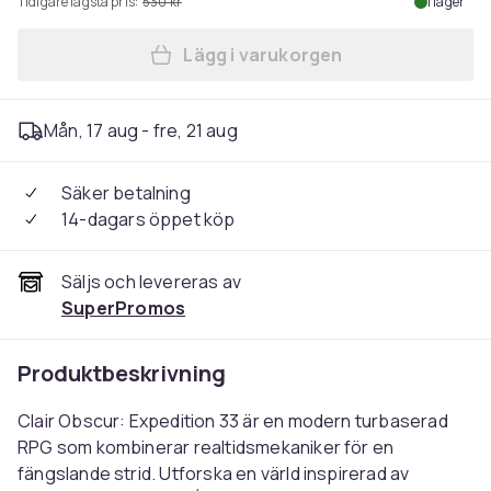
Tidigare lägsta pris:
530 kr
I lager
Lägg i varukorgen
Lägg till Clair Obscur: Expe
Mån, 17 aug - fre, 21 aug
Säker betalning
14-dagars öppet köp
Säljs och levereras av
SuperPromos
Produktbeskrivning
Clair Obscur: Expedition 33 är en modern turbaserad
RPG som kombinerar realtidsmekaniker för en
fängslande strid. Utforska en värld inspirerad av