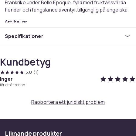
Frankrike under Belle Époque, fylld med fruktansvärda
fiender och fängslande äventyr.tillgänglig på engelska
Artikel.nr.
c376ded4-8936-59f5-a5b2-221a653677af
Specifikationer
Produktsäkerhetsinformation
Kundbetyg
5,0
(1)
Inger
för ett år sedan
Rapportera ett juridiskt problem
Liknande produkter