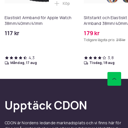
Köp
Lägg till Elastiskt Armband f
Elastiskt Armband för Apple Watch
Slitstarkt och Elastisk
38mm/40mm/41mm
Armband 38mm/40mm
117 kr
179 kr
Tidigare lägsta pris:
213 kr
4,3
3,8
måndag, 17 aug
tisdag, 18 aug
Upptäck CDON
CDON är Nordens ledande marknadsplats och vi finns här för