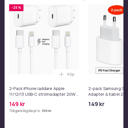
Small
-25 %
Artikel.nr.
e13ae9d0-b738-4e2f-b70c-67bbf5d1cae3
Produktsäkerhetsinformation
Köp
Lägg till 2-Pack iPhone ladda
2-Pack iPhone laddare Apple
2-pack Samsung Sna
11/12/13 USB-C strömadapter 20W +
Adapter & Kabel 20
1m
149 kr
149 kr
Tidigare lägsta pris:
199 kr