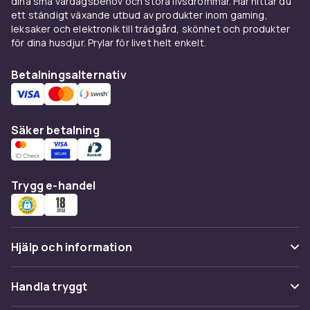
dina små vardagsbehov och stora livsdrömmar. Här hittar du
ett ständigt växande utbud av produkter inom gaming,
leksaker och elektronik till trädgård, skönhet och produkter
för dina husdjur. Prylar för livet helt enkelt.
Betalningsalternativ
Säker betalning
Trygg e-handel
Hjälp och information
Vanliga frågor
Handla tryggt
Spåra paket