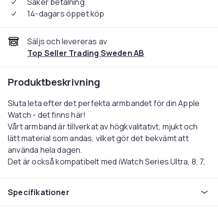
Säker betalning
14-dagars öppet köp
Säljs och levereras av
Top Seller Trading Sweden AB
Produktbeskrivning
Sluta leta efter det perfekta armbandet för din Apple
Watch - det finns här!
Vårt armband är tillverkat av högkvalitativt, mjukt och
lätt material som andas, vilket gör det bekvämt att
använda hela dagen.
Det är också kompatibelt med iWatch Series Ultra, 8, 7,
6, SE, 5, 4, 3, 2 och 1, och med fyra olika storlekar att
välja mellan, kan du hitta den perfekta passformen för
Specifikationer
din handled.
XS för 132-143mm, Small för 141-155mm, Medium för