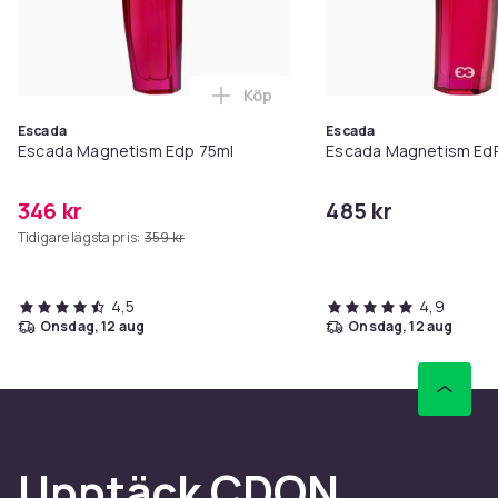
Köp
Lägg till Escada Magnetism Edp 
Escada
Escada
Escada Magnetism Edp 75ml
Escada Magnetism EdP
346 kr
485 kr
Tidigare lägsta pris:
359 kr
4,5
4,9
onsdag, 12 aug
onsdag, 12 aug
Upptäck CDON