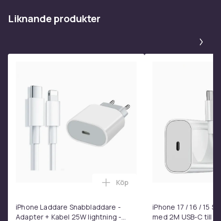
Liknande produkter
Pa
Köp
Lägg till iPhone Laddare Snab
iPhone Laddare Snabbladdare -
iPhone 17 / 16 / 15 
Adapter + Kabel 25W lightning -
med 2M USB-C till U