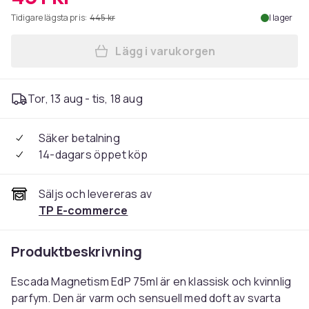
Tidigare lägsta pris:
445 kr
I lager
Lägg i varukorgen
Lägg till Escada Magnetism 
Tor, 13 aug - tis, 18 aug
Säker betalning
14-dagars öppet köp
Säljs och levereras av
TP E-commerce
Produktbeskrivning
Escada Magnetism EdP 75ml är en klassisk och kvinnlig
parfym. Den är varm och sensuell med doft av svarta