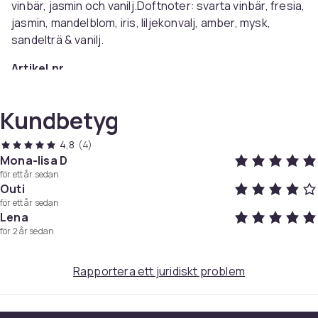
vinbär, jasmin och vanilj.Doftnoter: svarta vinbär, fresia,
jasmin, mandelblom, iris, liljekonvalj, amber, mysk,
sandelträ & vanilj.
Artikel.nr.
3dc2b47b-2051-4e31-9b58-d789b85981a6
Kundbetyg
Produktsäkerhetsinformation
4,8
(4)
Mona-lisa D
för ett år sedan
Outi
för ett år sedan
Lena
för 2 år sedan
Rapportera ett juridiskt problem