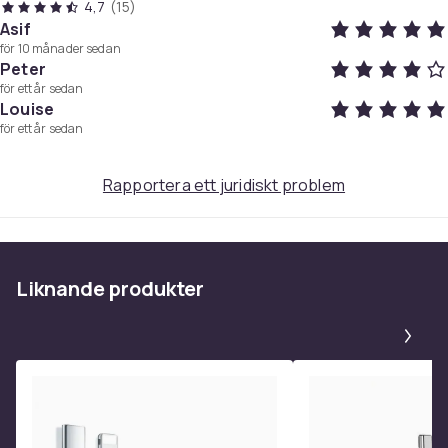
4,7
(15)
Asif
för 10 månader sedan
Peter
för ett år sedan
Louise
för ett år sedan
Rapportera ett juridiskt problem
Liknande produkter
Pa