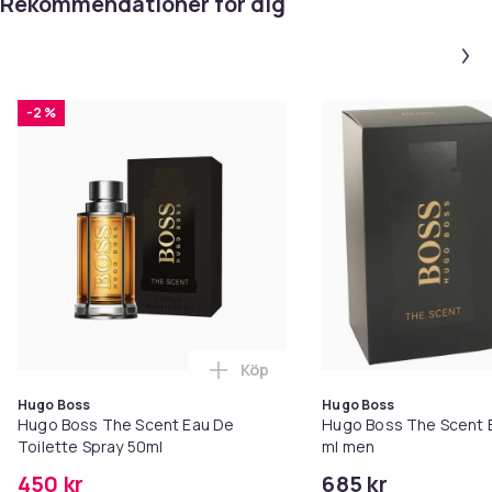
Rekommendationer för dig
-2 %
Köp
Lägg till Hugo Boss The Scent E
Hugo Boss
Hugo Boss
Hugo Boss The Scent Eau De
Hugo Boss The Scent E
Toilette Spray 50ml
ml men
450 kr
685 kr