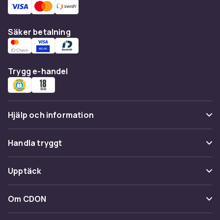
Säker betalning
Trygg e-handel
Hjälp och information
Vanliga frågor
Handla tryggt
Spåra paket
Betalning
Upptäck
Ångra & Returnera här
Leverans
Kategorier
Kundservice
Om CDON
Villkor & policy
Varumärken