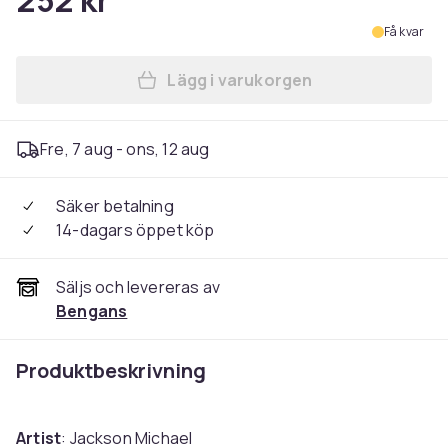
252 kr
Få kvar
Lägg i varukorgen
Lägg till Jackson Michael -
Fre, 7 aug - ons, 12 aug
Säker betalning
14-dagars öppet köp
Säljs och levereras av
Bengans
Produktbeskrivning
Artist
: Jackson Michael