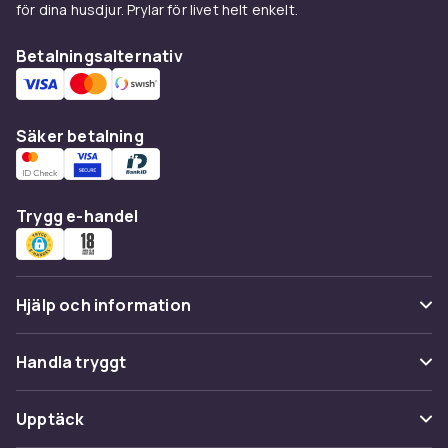
för dina husdjur. Prylar för livet helt enkelt.
Betalningsalternativ
Säker betalning
Trygg e-handel
Hjälp och information
Vanliga frågor
Handla tryggt
Spåra paket
Betalning
Upptäck
Ångra & Returnera här