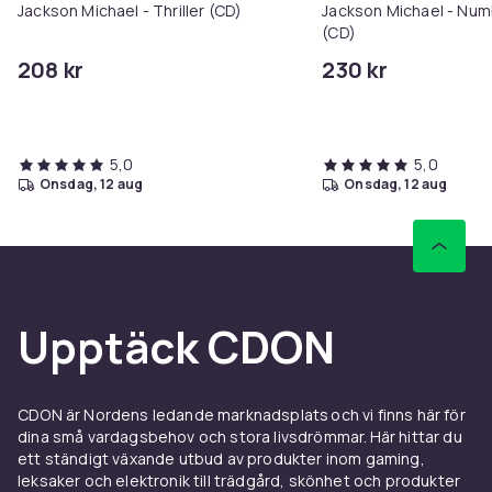
Jackson Michael - Thriller (CD)
Jackson Michael - Nu
(CD)
208 kr
230 kr
5,0
5,0
onsdag, 12 aug
onsdag, 12 aug
Upptäck CDON
CDON är Nordens ledande marknadsplats och vi finns här för
dina små vardagsbehov och stora livsdrömmar. Här hittar du
ett ständigt växande utbud av produkter inom gaming,
leksaker och elektronik till trädgård, skönhet och produkter