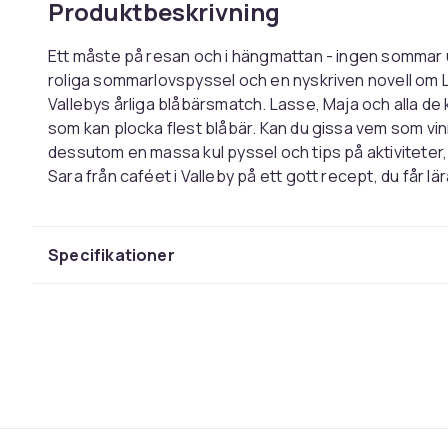
Produktbeskrivning
Ett måste på resan och i hängmattan - ingen sommar 
roliga sommarlovspyssel och en nyskriven novell om 
Vallebys årliga blåbärsmatch. Lasse, Maja och alla de 
som kan plocka flest blåbär. Kan du gissa vem som vin
dessutom en massa kul pyssel och tips på aktiviteter,
Sara från caféet i Valleby på ett gott recept, du får lä
spana efter tjuvar, och testa dina Vallebykunskaper 
hela sommaren!
Specifikationer
Färg
Vikt
Artikel.nr.
Produktsäkerhetsinformation