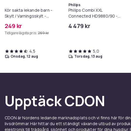
Philips
Kör sakta lekande barn -
Philips Combi XXL
Skylt / Varningsskylt -
Connected HD9880/90 -
Trafikskylt
varmluftsfritös
249 kr
4 479 kr
Tidigare lägsta pris:
269 kr
4,5
5,0
onsdag, 12 aug
torsdag, 13 aug
Upptäck CDON
CDON är Nordens ledande marknadsplats och vi finns här för d
livsdrömmar. Här hittar du ett ständigt växande utbud av produ
elektronik till trädgård, skönhet och produkter för dina husdjur. Pr