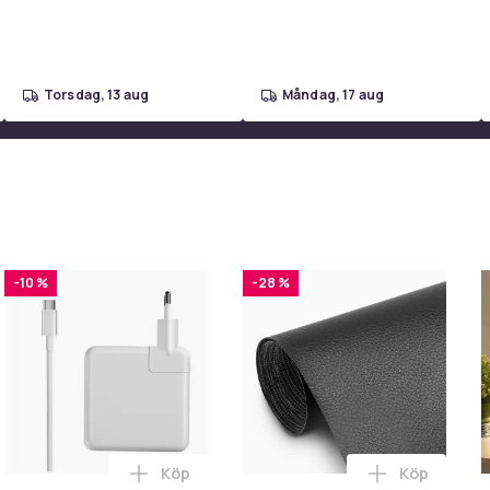
torsdag, 13 aug
måndag, 17 aug
-10 %
-28 %
Köp
Köp
 Varningsskylt - Trafikskylt i varukorgen
 Philips Combi XXL Connected HD9880/90 -varmluftsfritös i var
Lägg till Laddare för Macbook / Ersättni
Lägg till S