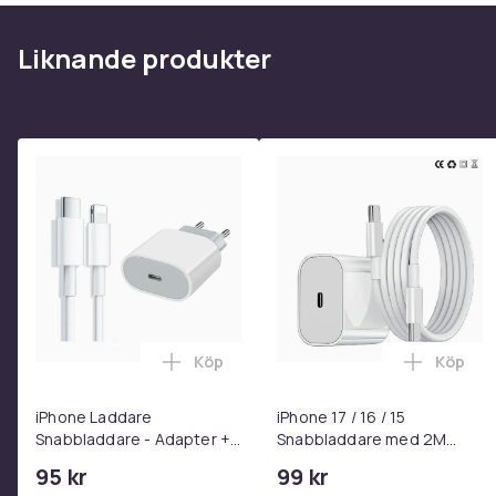
Liknande produkter
Köp
Köp
Lägg till iPhone Laddare Snabbladdare
Lägg til
iPhone Laddare
iPhone 17 / 16 / 15
Snabbladdare - Adapter +
Snabbladdare med 2M
Kabel 25W lightning - USB-
USB-C till USB-C kabel
95 kr
99 kr
C 2m