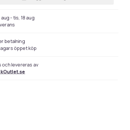
Lägg till LasseMajas sommarlovsbo
 aug - tis, 18 aug
verans
r betalning
dagars öppet köp
s och levereras av
kOutlet.se