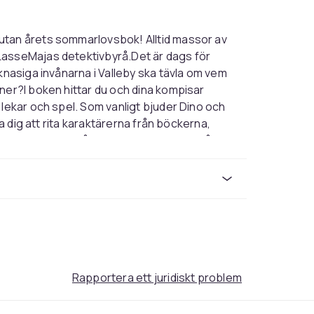
utan årets sommarlovsbok! Alltid massor av
LasseMajas detektivbyrå.Det är dags för
knasiga invånarna i Valleby ska tävla om vem
ner?I boken hittar du och dina kompisar
 lekar och spel. Som vanligt bjuder Dino och
ra dig att rita karaktärerna från böckerna,
i en utmanande frågesport. Boken som håller
Multifärg
325
c630a555-f14a-5835-b39d-fa2c4aac9dd3
Rapportera ett juridiskt problem