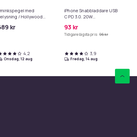
Sminkspegel med
iPhone Snabbladdare USB-
Ge
elysning / Hollywood
C PD 3.0. 20W
hör
pegel Lampor - 58x46cm
Strömadapter + Kabel
Bl
689 kr
93 kr
12
Tidigare lägsta pris:
96 kr
Tid
4,2
3,9
onsdag, 12 aug
fredag, 14 aug