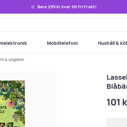
Bara 299 kr kvar till Fri Frakt!
melektronik
Mobiltelefoni
Hushåll & kö
barn & ungdom
Lasse
Blåbä
101 k