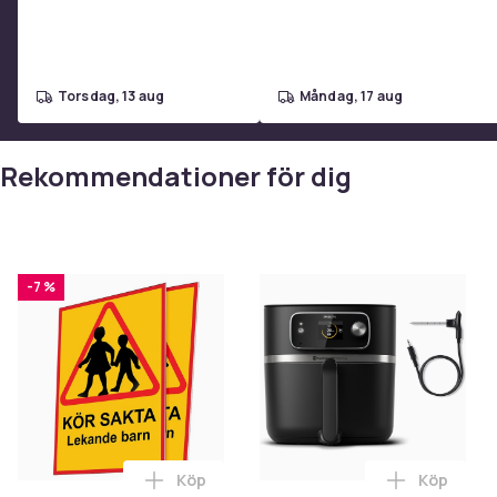
torsdag, 13 aug
måndag, 17 aug
Rekommendationer för dig
-7 %
Köp
Köp
Lägg till Kör sakta lekande barn - Skylt /
Lägg till