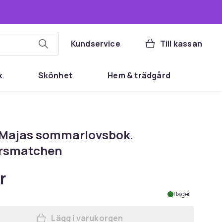
Kundservice
Till kassan
k
Skönhet
Hem & trädgård
Majas sommarlovsbok.
rsmatchen
r
I lager
Lägg i varukorgen