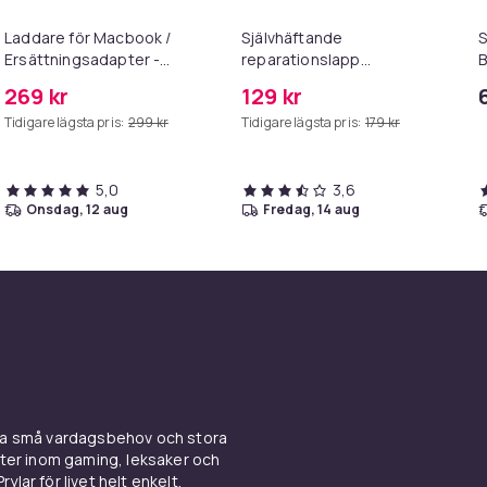
Laddare för Macbook /
Självhäftande
Ersättningsadapter -
reparationslapp
B
MagSafe Gen 3 - 96W
konstläder 50x138 cm Black
S
269 kr
129 kr
Tidigare lägsta pris:
299 kr
Tidigare lägsta pris:
179 kr
5,0
3,6
onsdag, 12 aug
fredag, 14 aug
ina små vardagsbehov och stora
kter inom gaming, leksaker och
ylar för livet helt enkelt.