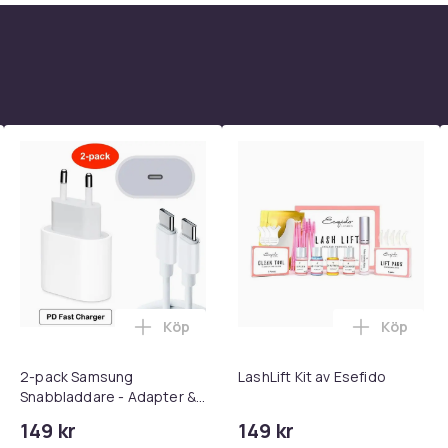
Köp
Köp
 - Adapter + Kabel 25W lightning - USB-C 2m i varukorgen
l iPhone 17 / 16 / 15 Snabbladdare med 2M USB-C till USB-C kab
Lägg till 2-pack Samsung Snabbladdare
Lägg till 
2-pack Samsung
LashLift Kit av Esefido
Snabbladdare - Adapter &
Kabel 20W USB-C 2m
149 kr
149 kr