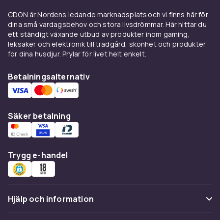
smaker och åldrar. För de yngre läsarna finns
färgglada och lättlästa böcker, medan äldre
CDON är Nordens ledande marknadsplats och vi finns här för
barn och tonåringar kan fördjupa sig i mer
dina små vardagsbehov och stora livsdrömmar. Här hittar du
ett ständigt växande utbud av produkter inom gaming,
komplexa historier med djupa teman. Oavsett
leksaker och elektronik till trädgård, skönhet och produkter
om det är fantasy, äventyr, drama eller humor
för dina husdjur. Prylar för livet helt enkelt.
som lockar, finns det något att erbjuda varje
ung läsare.
Betalningsalternativ
Att läsa skönlitteratur främjar inte bara
barnens språkutveckling, det öppnar också
dörrar till nya världar och perspektiv. Se alla
Säker betalning
produkter och hitta den perfekta boken som
kan väcka läslusten i ditt barn.
Trygg e-handel
Handla här och upptäck det bästa inom
skönlitteratur för barn & ungdom. Ge ditt barn
en gåva som fortsätter att ge, boka ett
läsäventyr idag!
Hjälp och information