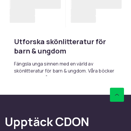
Utforska skönlitteratur för
barn & ungdom
Fängsla unga sinnen med en värld av
skönlitteratur för barn & ungdom. Våra böcker
erbjuder allt från spännande äventyr till
hjärtvärmande berättelser som inspirerar och
underhåller. Ge ditt barn möjligheten att
drömma stort, lära värdefulla livslektioner och
njuta av magiska resor genom litteraturens
värld.
Upptäck CDON
Inom vårt sortiment hittar du böcker för alla