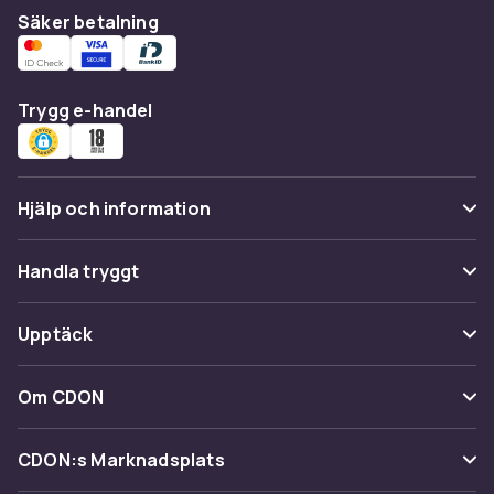
Säker betalning
Trygg e-handel
Hjälp och information
Vanliga frågor
Handla tryggt
Spåra paket
Betalning
Upptäck
Ångra & Returnera här
Leverans
Kategorier
Kundservice
Om CDON
Villkor & policy
Varumärken
Om oss
Återkallelser
CDON:s Marknadsplats
Guider