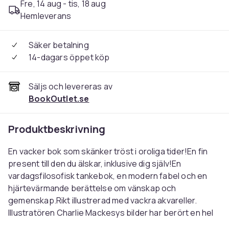
Fre, 14 aug - tis, 18 aug
Hemleverans
Säker betalning
14-dagars öppet köp
Säljs och levereras av
BookOutlet.se
Produktbeskrivning
En vacker bok som skänker tröst i oroliga tider!En fin
present till den du älskar, inklusive dig själv!En
vardagsfilosofisk tankebok, en modern fabel och en
hjärtevärmande berättelse om vänskap och
gemenskap.Rikt illustrerad med vackra akvareller.
Illustratören Charlie Mackesys bilder har berört en hel
värld. I debutboken ”Pojken, mullvaden, räven och