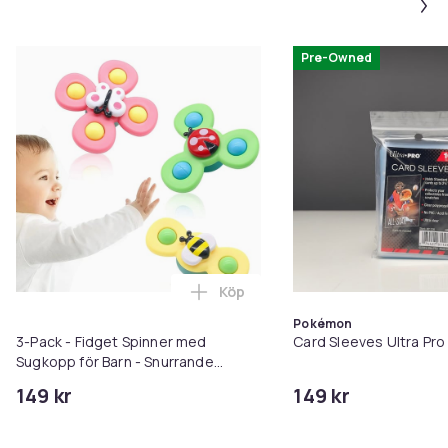
Pre-Owned
Köp
Lägg till 3-Pack - Fidget Spinn
Pokémon
3-Pack - Fidget Spinner med
Card Sleeves Ultra Pro
Sugkopp för Barn - Snurrande
Leksak
149 kr
149 kr