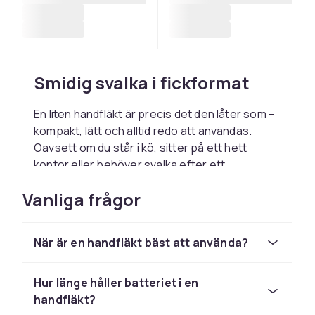
Smidig svalka i fickformat
En liten handfläkt är precis det den låter som –
kompakt, lätt och alltid redo att användas.
Oavsett om du står i kö, sitter på ett hett
kontor eller behöver svalka efter ett
träningspass, är en mini handfläkt enkel att ta
Vanliga frågor
fram och lika lätt att lägga undan igen. Många
modeller är dessutom vikbara eller hopfällbara
för ännu mer smidighet.
När är en handfläkt bäst att använda?
Batteridriven & elektrisk
Hur länge håller batteriet i en
handfläkt – praktiska val för
handfläkt?
längre användning