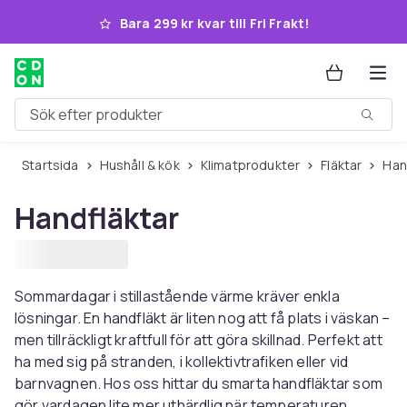
Hoppa till huvudinnehållet
Bara 299 kr kvar till Fri Frakt!
Sök efter produkter
Startsida
Hushåll & kök
Klimatprodukter
Fläktar
Ha
Handfläktar
Sommardagar i stillastående värme kräver enkla
lösningar. En handfläkt är liten nog att få plats i väskan –
men tillräckligt kraftfull för att göra skillnad. Perfekt att
ha med sig på stranden, i kollektivtrafiken eller vid
barnvagnen. Hos oss hittar du smarta handfläktar som
gör vardagen lite mer uthärdlig när temperaturen