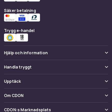
Säker betalning
Trygg e-handel
Hjälp och information
Vanliga frågor
Handla tryggt
Spåra paket
Betalning
Upptäck
Ångra & Returnera här
Leverans
Kategorier
Kundservice
Om CDON
Villkor & policy
Varumärken
Om oss
Återkallelser
CDON:s Marknadsplats