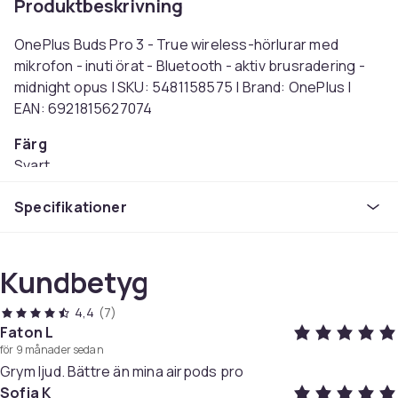
Produktbeskrivning
OnePlus Buds Pro 3 - True wireless-hörlurar med
mikrofon - inuti örat - Bluetooth - aktiv brusradering -
midnight opus | SKU: 5481158575 | Brand: OnePlus |
EAN: 6921815627074
Färg
Svart
Anslutningsteknik
Specifikationer
Trådlös
Typ av hörlurar
Binaural
Kundbetyg
Vikt
5.28
4,4
(7)
Artikel.nr.
Faton L
a3869e0c-15e3-5b5c-aa5a-db6055e80775
för 9 månader sedan
Grym ljud. Bättre än mina airpods pro
Produktsäkerhetsinformation
Sofia K