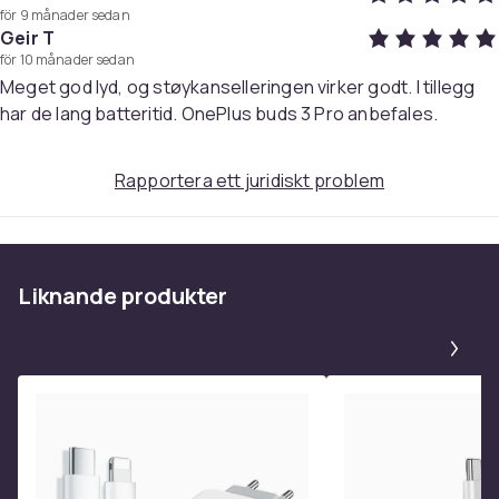
för 9 månader sedan
Geir T
för 10 månader sedan
Meget god lyd, og støykanselleringen virker godt. I tillegg
har de lang batteritid. OnePlus buds 3 Pro anbefales.
Rapportera ett juridiskt problem
Liknande produkter
Pa