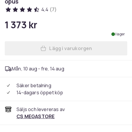
opus
4,4
(7)
1 373 kr
I lager
Lägg i varukorgen
Lägg till OnePlus Buds Pro 3
Mån, 10 aug - fre, 14 aug
Säker betalning
14-dagars öppet köp
Säljs och levereras av
CS MEGASTORE