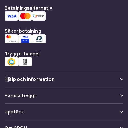
Betalningsalternativ
Säker betalning
Trygg e-handel
Hjälp och information
Vanliga frågor
Handla tryggt
Spåra paket
Betalning
Upptäck
Ångra & Returnera här
Leverans
Kategorier
Kundservice
Om CDON