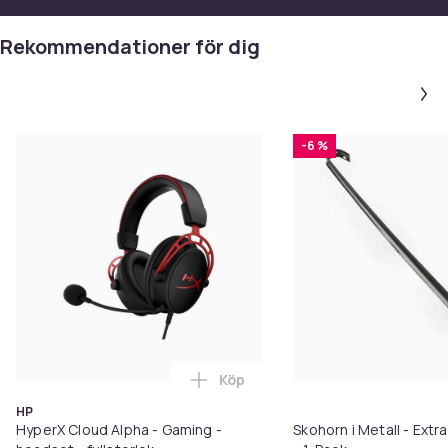
Rekommendationer för dig
-6 %
Köp
Lägg till HyperX Cloud Alpha - G
HP
HyperX Cloud Alpha - Gaming -
Skohorn i Metall - Extr