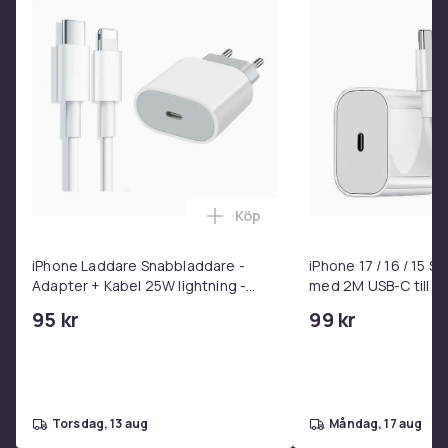
Format
Blu-ray
Artikel.nr.
65cf0fde-5301-57dd-a336-4452a9a7c327
Produktsäkerhetsinformation
Köp
Lägg till iPhone Laddare Snab
iPhone Laddare Snabbladdare -
iPhone 17 / 16 / 15 
Adapter + Kabel 25W lightning -
med 2M USB-C till U
USB-C 2m
95 kr
99 kr
torsdag, 13 aug
måndag, 17 aug