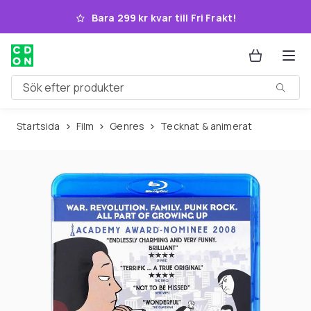
Hoppa till huvudinnehållet
Bara 299 kr kvar till Fri Frakt!
Sök efter produkter
Startsida
Film
Genres
Tecknat & animerat