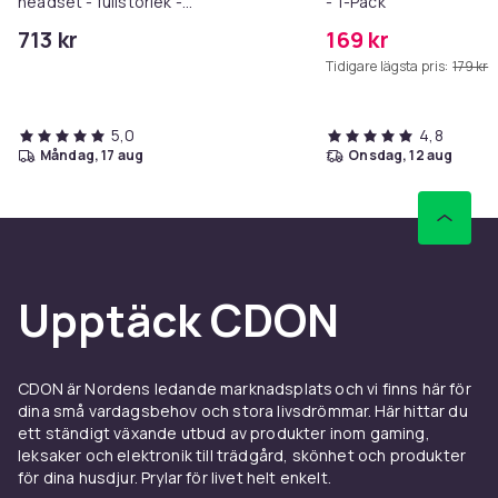
headset - fullstorlek -
- 1-Pack
kabelansluten - 3,5 mm kontakt -
713 kr
169 kr
svart, röd
Tidigare lägsta pris:
179 kr
5,0
4,8
måndag, 17 aug
onsdag, 12 aug
Upptäck CDON
CDON är Nordens ledande marknadsplats och vi finns här för
dina små vardagsbehov och stora livsdrömmar. Här hittar du
ett ständigt växande utbud av produkter inom gaming,
leksaker och elektronik till trädgård, skönhet och produkter
för dina husdjur. Prylar för livet helt enkelt.