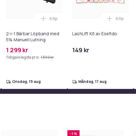
Köp
Köp
 - Adapter + Kabel 25W lightning - USB-C 2m i varukorgen
l iPhone 17 / 16 / 15 Snabbladdare med 2M USB-C till USB-C kab
Lägg till 2-i-1 Bärbar Löpband med 5% M
Lägg till 
2-i-1 Bärbar Löpband med
LashLift Kit av Esefido
5% Manuell Lutning
1 299 kr
149 kr
Tidigare lägsta pris:
1 399 kr
onsdag, 19 aug
måndag, 17 aug
-1 %