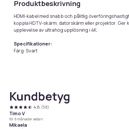
Produktbeskrivning
HDMI-kabel med snabb och pålitlig överföringshastighe
koppla HDTV-skärm, datorskärm eller projektor. Ger kris
upplevelse av ultrahög upplösning i 4K.
Specifikationer:
Färg: Svart
Längd: 1 m
Material: PVC, koppar
HDMI: 2.0
Upplösning: Max. 4K 60Hz
Kundbetyg
Paketet inkluderar:
1 x HDMI-kabel
4,6
(58)
Färg
Timo V
Storlek
för 8 månader sedan
Mikaela
Vikt, gram