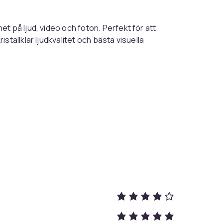
t på ljud, video och foton. Perfekt för att
tallklar ljudkvalitet och bästa visuella
Black
1 m
63