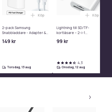
Köp
Köp
el i varukorgen
anuell Lutning i varukorgen
LashLift Kit av Esefido i varukorgen
Lägg till 2-pack Samsung Snabbladdare -
Lägg till L
2-pack Samsung
Lightning till SD/TF-
Snabbladdare - Adapter &
kortläsare – 2-i-1
Kabel 20W USB-C 2m
minneskortadapter för
149 kr
99 kr
iPhone/iPad
4,3
torsdag, 13 aug
onsdag, 12 aug
Panel 1 a