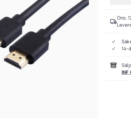
Ons, 1
Levere
Säke
14-
Sälj
INF