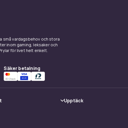
ina små vardagsbehov och stora
kter inom gaming, leksaker och
ylar för livet helt enkelt.
Säker betalning
t
Upptäck
Kategorier
Varumärken