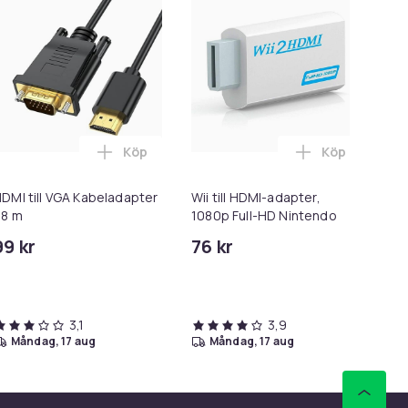
Köp
Köp
orgen
 i varukorgen
DMI-adapter Kompatibel med Nintendo Wii – Full HD 1080p Whit
Lägg till HDMI till VGA Kabeladapter 1,8 m i
Lägg till Wii
DMI till VGA Kabeladapter
Wii till HDMI-adapter,
De
,8 m
1080p Full-HD Nintendo
soi
99 kr
76 kr
85
3,1
3,9
måndag, 17 aug
måndag, 17 aug