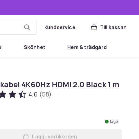
Kundservice
Till kassan
k
Skönhet
Hem & trädgård
kabel 4K60Hz HDMI 2.0 Black 1 m
4,6
(58)
I lager
Lägg i varukorgen