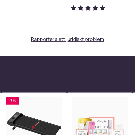
7f5b7a18-6417-4cc5-9320-f170191f19c5
Rapportera ett juridiskt problem
-7 %