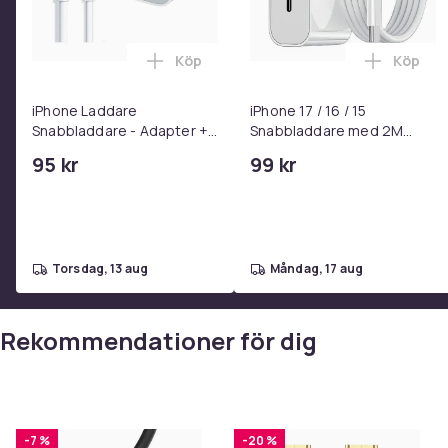
Köp
Köp
Lägg till iPhone Laddare Snabbladdare
Lägg til
iPhone Laddare
iPhone 17 / 16 / 15
Snabbladdare - Adapter +
Snabbladdare med 2M
Kabel 25W lightning - USB-
USB-C till USB-C kabel
95 kr
99 kr
C 2m
torsdag, 13 aug
måndag, 17 aug
Rekommendationer för dig
-7 %
-20 %