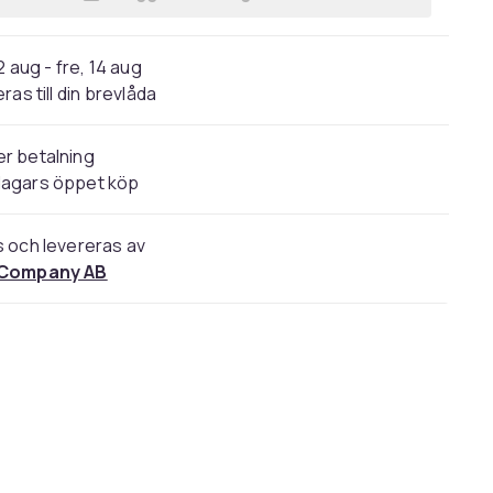
Lägg till HDMI-kabel 4K60Hz HDMI 2.
2 aug - fre, 14 aug
ras till din brevlåda
r betalning
dagars öppet köp
s och levereras av
 Company AB