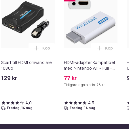
Köp
Köp
 / 8K / 3D Stöd - Guldpläterad kontakt - 1.5M i varukorgen
2.1 HDMI-kabel 8K vid 60Hz / 4K vid 120Hz MultiColor 3 m i varuk
Lägg till Scart till HDMI omvandlare 1080p
Lägg till H
Scart till HDMI omvandlare
HDMI-adapter Kompatibel
H
1080p
med Nintendo Wii – Full HD
1
1080p White
129 kr
77 kr
Tidigare lägsta pris:
78 kr
4,0
4,3
fredag, 14 aug
fredag, 14 aug