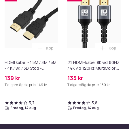
Köp
Köp
Lägg till HDMI kabel - 1.5M / 3M / 5M - 4K
Lägg till 
HDMI kabel - 1.5M / 3M / 5M
2.1 HDMI-kabel 8K vid 60Hz
- 4K / 8K / 3D Stöd -
/ 4K vid 120Hz MultiColor 3
Guldpläterad kontakt - 1.5M
m
139 kr
135 kr
Tidigare lägsta pris:
149 kr
Tidigare lägsta pris:
169 kr
3,7
3,8
fredag, 14 aug
fredag, 14 aug