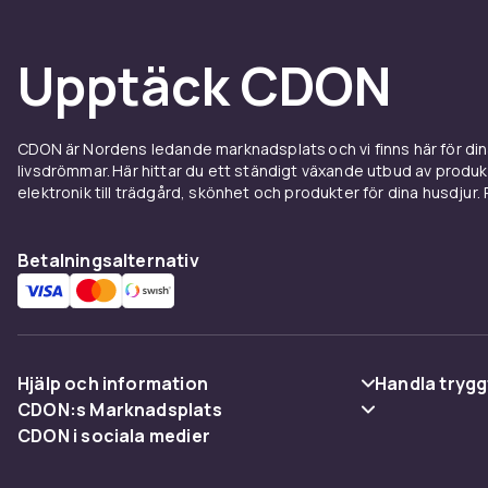
Upptäck CDON
CDON är Nordens ledande marknadsplats och vi finns här för d
livsdrömmar. Här hittar du ett ständigt växande utbud av produ
elektronik till trädgård, skönhet och produkter för dina husdjur. Pr
Betalningsalternativ
Hjälp och information
Handla trygg
CDON:s Marknadsplats
Vanliga frågor
Betalning
CDON i sociala medier
Sälj på CDON
Spåra paket
Leverans