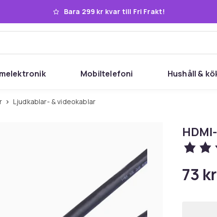
Bara 299 kr kvar till Fri Frakt!
melektronik
Mobiltelefoni
Hushåll & kö
r
Ljudkablar- & videokablar
HDMI-
73 kr