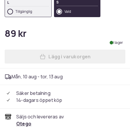
S
L
Tillgänglig
Vald
89 kr
I lager
Lägg i varukorgen
Lägg till Praktiskt 14 Fack
Mån, 10 aug - tor, 13 aug
Säker betalning
14-dagars öppet köp
Säljs och levereras av
Otego