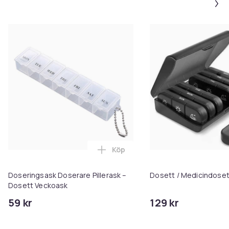
Köp
Lägg till Doseringsask Doserare 
Doseringsask Doserare Pillerask –
Dosett / Medicindoset
Dosett Veckoask
59 kr
129 kr