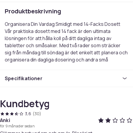
Produktbeskrivning
Organisera Din Vardag Smidigt med 14-Facks Dosett
Vår praktiska dosett med 14 fack är den ultimata
lösningen för att hålla koll på ditt dagliga intag av
tabletter och småsaker. Med två rader som sträcker
sig från måndag till söndag är det enkelt att planera och
organisera din dagliga dosering och andra små
tillbehör.
Varför Välja Vår 14-Facks Dosett:
Specifikationer
- Mångsidig Användning: Denna dosett är inte bara
perfekt för tabletter, den kan också användas för att
förvara småsaker som smycken, vitaminer, och andra
Kundbetyg
små föremål som du vill hålla ordentligt organiserade.
- Daglig Effektivitet: Med två rader för veckodagar är
3,6
(30)
det enkelt att se vad som ska tas när, vilket gör att du
Anki
kan hålla dig på rätt spår med din medicinering och dina
för 9 månader sedan
dagliga rutiner.