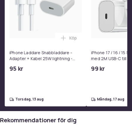
följeslagare.
För en enklare och mer organiserad vardag, beställ din
14-facks dosett nu och ta kontroll över dina dagliga
behov.
Färg
Köp
multifärg
Lägg till iPhone Laddare Snab
Storlek
iPhone Laddare Snabbladdare -
iPhone 17 / 16 / 15 
S
Adapter + Kabel 25W lightning -
med 2M USB-C till U
Artikel.nr.
USB-C 2m
95 kr
99 kr
ea080a07-f703-48e6-b1f2-e3089fb795e2
Produktsäkerhetsinformation
torsdag, 13 aug
måndag, 17 aug
Rekommendationer för dig