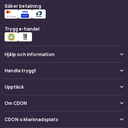
Säker betalning
Trygg e-handel
Hjälp och information
Vanliga frågor
Handla tryggt
Spåra paket
Betalning
Upptäck
Ångra & Returnera här
Leverans
Kategorier
Kundservice
Om CDON
Villkor & policy
Varumärken
Om oss
Återkallelser
CDON:s Marknadsplats
Guider