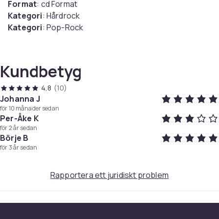
Format
: cd Format
Kategori
: Hårdrock
Kategori
: Pop-Rock
Label
: Universal Music
Lev. Artnr.
: 060244508499
Leverantör
: Universal Music
Kundbetyg
Media
: CD
Releasedatum
: 2022-04-29
4,8
(10)
Streckkod
: 0602445084999
Johanna J
för 10 månader sedan
Artikel.nr.
Per-Åke K
för 2 år sedan
487de37c-6f34-4385-964c-988d54c0c127
Börje B
för 3 år sedan
Produktsäkerhetsinformation
Rapportera ett juridiskt problem