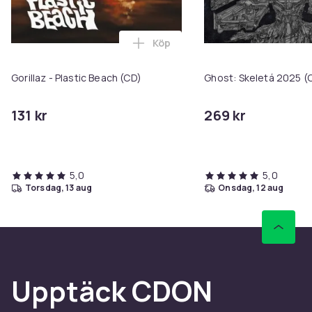
Köp
Lägg till Gorillaz - Plastic Beac
Gorillaz - Plastic Beach (CD)
Ghost: Skeletá 2025 (
131 kr
269 kr
5,0
5,0
torsdag, 13 aug
onsdag, 12 aug
Upptäck CDON