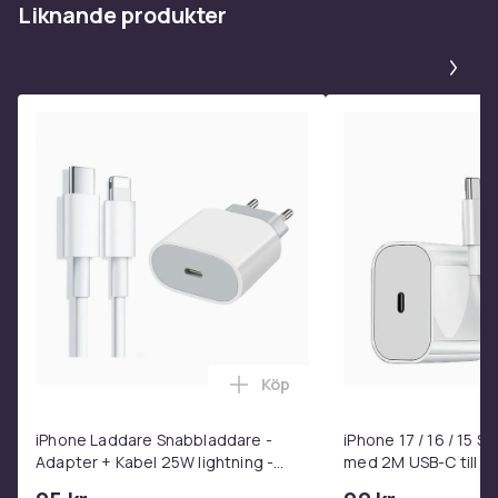
Liknande produkter
Pa
Köp
Lägg till iPhone Laddare Snab
iPhone Laddare Snabbladdare -
iPhone 17 / 16 / 15 
Adapter + Kabel 25W lightning -
med 2M USB-C till U
USB-C 2m