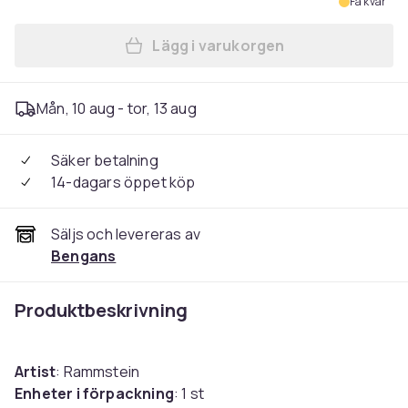
Få kvar
Lägg i varukorgen
Lägg till Rammstein - Zeit (
Mån, 10 aug - tor, 13 aug
Säker betalning
14-dagars öppet köp
Säljs och levereras av
Bengans
Produktbeskrivning
Artist
: Rammstein
Enheter i förpackning
: 1 st