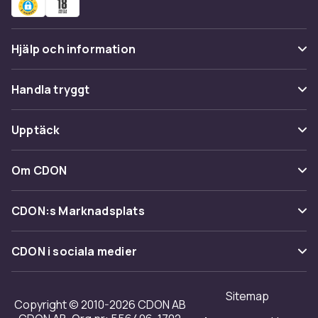
Hjälp och information
Vanliga frågor
Handla tryggt
Spåra paket
Betalning
Upptäck
Ångra & Returnera här
Leverans
Kategorier
Kundservice
Om CDON
Villkor & policy
Varumärken
Om oss
Återkallelser
CDON:s Marknadsplats
Guider
Kundrecensioner
Sälj på CDON
Shopit.se
CDON i sociala medier
Karriär på CDON
Bli affiliate
Investor relations
Sitemap
Regler & kvalitet
Copyright © 2010-2026 CDON AB