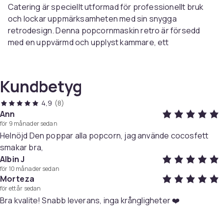
Catering är speciellt utformad för professionellt bruk
och lockar uppmärksamheten med sin snygga
retrodesign. Denna popcornmaskin retro är försedd
med en uppvärmd och upplyst kammare, ett
omrörningssystem och en automatisk termostat. Ta
dina popcorn till en ny nivå med denna retro
popcornmaskin med vagn, vare sig det är på bio,
Kundbetyg
festival eller nöjesfält!
Produkters höjdpunkter
4,9
(8)
Ann
Effekt: 1600 W
för 9 månader sedan
Arbetskapacitet: 5 kg/h, 16 L/h
Helnöjd Den poppar alla popcorn, jag använde cocosfett
Kastrulldiameter: 18,5 cm (ovan)
smakar bra,
Kastrullbeläggning: Teflon
Albin J
Mobilt användbar
för 10 månader sedan
Morteza
för ett år sedan
Popcornmaskinen har en hög prestanda på 1600 W och
Bra kvalite! Snabb leverans, inga krångligheter ❤️
når snabbt sin driftstemperatur tack vare den höga
effekten och den automatiska termostaten. Det