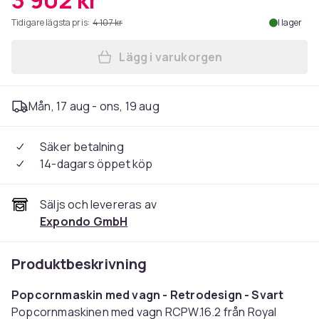
3 902 kr
Tidigare lägsta pris:
4 107 kr
I lager
Lägg i varukorgen
Lägg till Royal Catering - 
Mån, 17 aug - ons, 19 aug
Säker betalning
14-dagars öppet köp
Säljs och levereras av
Expondo GmbH
Produktbeskrivning
Popcornmaskin med vagn - Retrodesign - Svart
Popcornmaskinen med vagn RCPW.16.2 från Royal