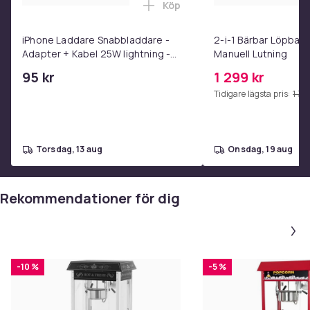
Köp
Lägg till iPhone Laddare Snab
iPhone Laddare Snabbladdare -
2-i-1 Bärbar Löpba
Adapter + Kabel 25W lightning -
Manuell Lutning
USB-C 2m
95 kr
1 299 kr
Tidigare lägsta pris:
1 39
torsdag, 13 aug
onsdag, 19 aug
Rekommendationer för dig
-10 %
-5 %