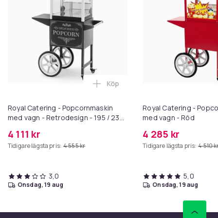
Köp
Lägg till Royal Catering - Popco
Royal Catering - Popcornmaskin
Royal Catering - Popc
med vagn - Retrodesign - 195 / 235
med vagn - Röd
- °C - Svart
4 111 kr
4 285 kr
Tidigare lägsta pris:
4 555 kr
Tidigare lägsta pris:
4 510 k
3,0
5,0
onsdag, 19 aug
onsdag, 19 aug