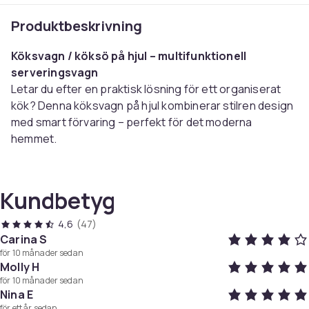
Produktbeskrivning
Köksvagn / köksö på hjul – multifunktionell
serveringsvagn
Letar du efter en praktisk lösning för ett organiserat
kök? Denna köksvagn på hjul kombinerar stilren design
med smart förvaring – perfekt för det moderna
hemmet.
FKW45-WN är en kompakt och platsbesparande
köksvagn som fungerar som både köksö,
serveringsvagn och extra förvaringsskåp. Den är
Kundbetyg
särskilt designad för små kök och moderna hem där
flexibel arbetsyta och smart förvaring behövs. Med hjul
4,6
(47)
och robust konstruktion kan den enkelt flyttas mellan
Carina S
för 10 månader sedan
kök, matplats eller vardagsrum.
Molly H
Multifunktionell arbets- och serveringsyta
för 10 månader sedan
Den övre arbetsytan i gummiträ ger en stabil yta för
Nina E
för ett år sedan