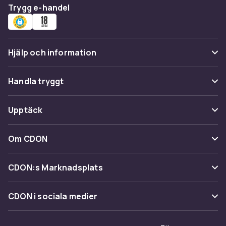
Trygg e-handel
Hjälp och information
Vanliga frågor
Handla tryggt
Spåra paket
Betalning
Upptäck
Ångra & Returnera här
Leverans
Kategorier
Kundservice
Om CDON
Villkor & policy
Varumärken
Om oss
Återkallelser
CDON:s Marknadsplats
Guider
Kundrecensioner
Sälj på CDON
Shopit.se
CDON i sociala medier
Karriär på CDON
Bli affiliate
Investor relations