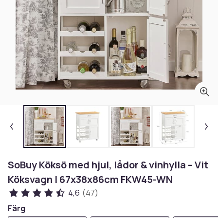
SoBuy Köksö med hjul, lådor & vinhylla – Vit
Köksvagn | 67x38x86cm FKW45-WN
4,6
(47)
Färg