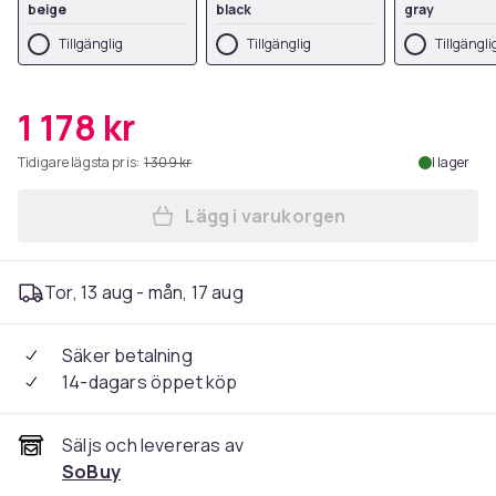
beige
black
gray
Tillgänglig
Tillgänglig
Tillgängli
1 178 kr
Tidigare lägsta pris:
1 309 kr
I lager
Lägg i varukorgen
Lägg till SoBuy Köksö med h
Tor, 13 aug - mån, 17 aug
Säker betalning
14-dagars öppet köp
Säljs och levereras av
SoBuy