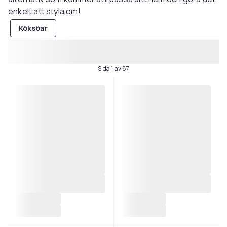
enkelt att styla om!
Köksöar
Sida 1 av 87