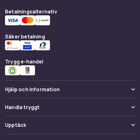
ditt hem och kök är i rörelse!
Betalningsalternativ
Säker betalning
Trygg e-handel
Hjälp och information
Vanliga frågor
Handla tryggt
Spåra paket
Betalning
Upptäck
Ångra & Returnera här
Leverans