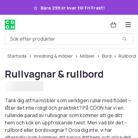
Hoppa till huvudinnehållet
Bara 299 kr kvar till Fri Frakt!
Sök efter produkter
Startsida
Inredning & möbler
Möbler
Bord
Rullbord
Rullvagnar & rullbord
Tänk dig att ha möbler som verkligen rullar med flödet –
låter det inte roligt och praktiskt? På CDON har vi en
rullande parad av rullvagnar som kommer att ge ditt
hem och kök en uppfriskande twist. Men vad blir det -
rullbord eller bordsvagnar? Oroa dig inte, vi har
alternativ som kommer att passa ditt hem och göra det