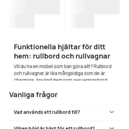
Funktionella hjältar för ditt
hem: rullbord och rullvagnar
Vill du ha en möbel som kan göra allt? Rullbord
och rullvagnar är lika mångsidiga som de är
charmiga. Använd dem som serveringsbord,
praktiska avlastningsytor eller omvandla dem
Vanliga frågor
till din egen mobila bar! Vem sa att möbler inte
kunde vara både praktiska och trendiga?
Utforska vårt rullande utbud av rullvagnar och
Vad används ett rullbord till?
ge ditt hem det där lilla extra.
Bordsvagnar - när praktiskt
Vilken höjd är bäst för ett rullbord?