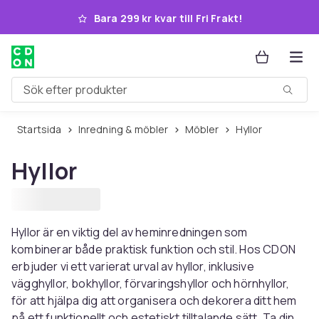
Hoppa till huvudinnehållet
Bara 299 kr kvar till Fri Frakt!
Sök efter produkter
Startsida
Inredning & möbler
Möbler
Hyllor
Hyllor
Hyllor är en viktig del av heminredningen som
kombinerar både praktisk funktion och stil. Hos CDON
erbjuder vi ett varierat urval av hyllor, inklusive
vägghyllor, bokhyllor, förvaringshyllor och hörnhyllor,
för att hjälpa dig att organisera och dekorera ditt hem
på ett funktionellt och estetiskt tilltalande sätt. Ta din