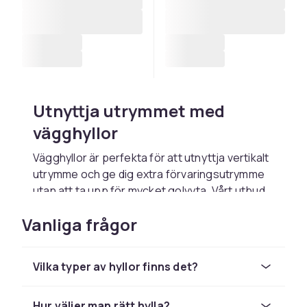
Utnyttja utrymmet med
vägghyllor
Vägghyllor är perfekta för att utnyttja vertikalt
utrymme och ge dig extra förvaringsutrymme
utan att ta upp för mycket golvyta. Vårt utbud
av vägghyllor kommer i olika stilar och material,
Vanliga frågor
vilket gör det enkelt att hitta den som passar
bäst i ditt hem. Oavsett om du föredrar en
klassisk eller modern stil så finns rätt
Vilka typer av hyllor finns det?
vägghyllor för ditt utrymme.
Organisera dina böcker och
Hur väljer man rätt hylla?