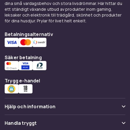
Hörnhyllor – optimal
dina små vardagsbehov och stora livsdrömmar. Här hittar du
ett ständigt växande utbud av produkter inom gaming,
utnyttjande av hörn
leksaker och elektronik till trädgård, skönhet och produkter
för dina husdjur. Prylar för livet helt enkelt.
Hörnhyllor är den perfekta lösningen för att
utnyttja de ofta förbisedda hörnen i ditt hem.
Betalningsalternativ
De ger extra utrymme för förvaring och
dekorativa föremål samtidigt som de bidrar till
att maximera utrymmet. Upptäck vårt utbud av
Säker betalning
hörnhyllor och gör dina hörn funktionella och
eleganta.
Inredningslösningar hos
Trygg e-handel
CDON
Vi erbjuder ett brett utbud av hyllor och
inredningslösningar som hjälper dig att skapa
Hjälp och information
ordning och stil i ditt hem. Om det är dags att
renovera hela hemmet hittar du också
Vanliga frågor
Handla tryggt
inredning
som
möbler
och