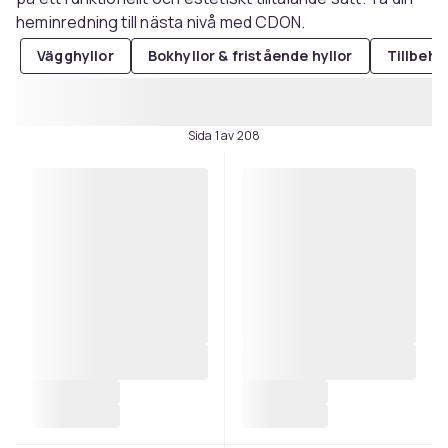
heminredning till nästa nivå med CDON.
Vägghyllor
Bokhyllor & fristående hyllor
Tillbehör
Sida 1 av 208