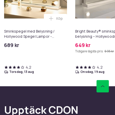
Köp
Lägg till Sminkspegel med Bely
Sminkspegel med Belysning /
Bright Beauty® smink
Hollywood Spegel Lampor -
belysning – Hollywood
58x46cm
58×46 cm – 15 LED-lam
689 kr
649 kr
ljusfärger – Dimbar – 
Tidigare lägsta pris:
695 kr
USB-laddningsport – Vi
4,2
4,2
torsdag, 13 aug
onsdag, 19 aug
Upptäck CDON