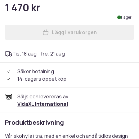
1 470 kr
I lager
Lägg i varukorgen
Lägg till vidaXL Skohylla m
Tis, 18 aug - fre, 21 aug
Säker betalning
14-dagars öppet köp
Säljs och levereras av
VidaXL International
Produktbeskrivning
Vår skohylla i trä, med en enkel och ändå tidlös design