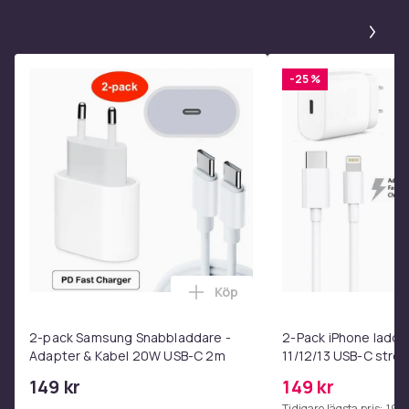
Pa
Färg
Brun
-25 %
Storlek
100 x 27 x 60 cm
Vikt, gram
7800
Artikel.nr.
1d80a2de-6f9c-4f7a-ae98-a7a936ec10e2
Produktsäkerhetsinformation
Köp
Lägg till 2-pack Samsung Sna
2-pack Samsung Snabbladdare -
2-Pack iPhone ladda
Adapter & Kabel 20W USB-C 2m
11/12/13 USB-C str
1m
149 kr
149 kr
Tidigare lägsta pris:
199 