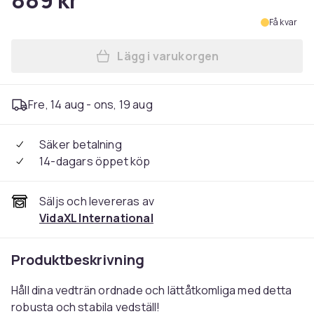
889 kr
Få kvar
Lägg i varukorgen
Lägg till vidaXL Vedställ sv
Fre, 14 aug - ons, 19 aug
Säker betalning
14-dagars öppet köp
Säljs och levereras av
VidaXL International
Produktbeskrivning
Håll dina vedträn ordnade och lättåtkomliga med detta
robusta och stabila vedställ!