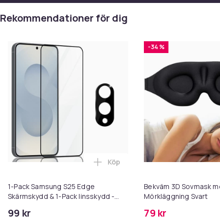
Artikel.nr.
28b8902f-66dd-5eb6-b9c2-92ed1176fcde
Rekommendationer för dig
Produktsäkerhetsinformation
-34 %
Köp
Lägg till 1-Pack Samsung S25 Ed
1-Pack Samsung S25 Edge
Bekväm 3D Sovmask m
Skärmskydd & 1-Pack linsskydd -
Mörkläggning Svart
Härdat Glas 9H - Super kvalitet 3D
99 kr
79 kr