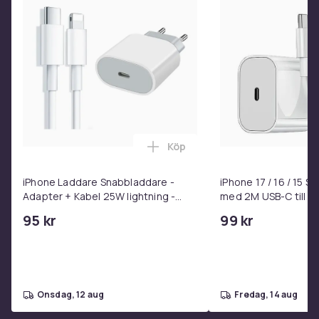
Färg: Svart
Material: Kallvalsat stål
Mått: 69,5 x 35 x 81 cm (L x B x H)
Max. viktkapacitet: 100 kg
Montering krävs: Ja
SKU:864177
EAN:8721158787149
Köp
Lägg till iPhone Laddare Snab
EU ansvarig part
iPhone Laddare Snabbladdare -
iPhone 17 / 16 / 15 
Haba Trading B.V.
Adapter + Kabel 25W lightning -
med 2M USB-C till U
Mary Kingsleystraat 1 5928SK Venlo The Netherlands
USB-C 2m
95 kr
99 kr
[email protected]
Färg
Svart
Material
onsdag, 12 aug
fredag, 14 aug
Stål