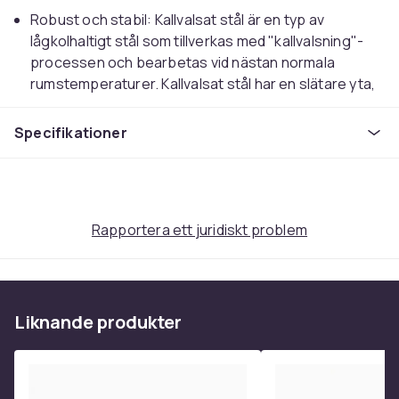
Robust och stabil: Kallvalsat stål är en typ av
lågkolhaltigt stål som tillverkas med "kallvalsning"-
processen och bearbetas vid nästan normala
rumstemperaturer. Kallvalsat stål har en slätare yta,
högre hållfasthet och högre precision.
Stor kapacitet: Detta vedställ har stor kapacitet och
Specifikationer
ger gott om plats för vedträn för att fylla på elden
och se till att du håller dig varm hela vintern.
Ytterligare torkning: Vedförvaringen håller stockarna
från marken för bättre luftcirkulation för att förhindra
Rapportera ett juridiskt problem
att träet ruttnar samtidigt som veden torkas
ytterligare.
Attraktiv design: Den här vedhållaren för öppen spis
har ett unikt och elegant utseende och kombinerar
funktionalitet med estetiskt tilltalande, vilket
Liknande produkter
förbättrar elegansen i ditt inomhusutrymme
samtidigt som du håller dina stockar snyggt
organiserade.