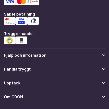
Säker betalning
Trygg e-handel
Hjälp och information
Vanliga frågor
Handla tryggt
Spåra paket
Betalning
Upptäck
Ångra & Returnera här
Leverans
Kategorier
Kundservice
Om CDON
Villkor & policy
Varumärken
Om oss