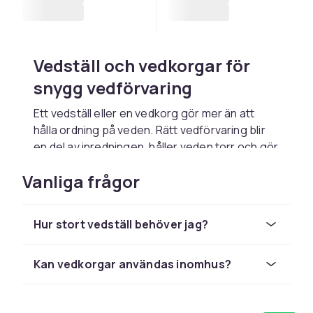
Vedställ och vedkorgar för
snygg vedförvaring
Ett vedställ eller en vedkorg gör mer än att
hålla ordning på veden. Rätt vedförvaring blir
en del av inredningen, håller veden torr och gör
det enkelt att alltid ha kvällens brasved inom
Vanliga frågor
räckhåll. Hos CDON hittar du ett stort utbud av
vedställ och vedkorgar från välkända
varumärken, i allt från stilren metall till rustik
Hur stort vedställ behöver jag?
flätad pil, med snabb leverans och tryggt köp.
Vedställ inomhus som lyfter
Kan vedkorgar användas inomhus?
rummet
Ett vedställ inomhus är både praktiskt och