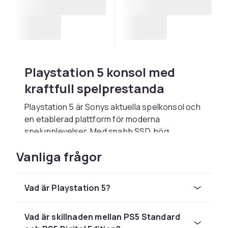
Playstation 5 konsol med
kraftfull spelprestanda
Playstation 5 är Sonys aktuella spelkonsol och
en etablerad plattform för moderna
spelupplevelser. Med snabb SSD, hög
grafikprestanda och stabil respons levererar
Vanliga frågor
PS5 en smidig och detaljrik spelupplevelse.
Kortare laddningstider och förbättrad flyt gör
att du snabbt kommer in i spelet.
Vad är Playstation 5?
Prestanda som möter dagens
spelkrav
Vad är skillnaden mellan PS5 Standard