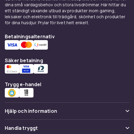
dina små vardagsbehov och stora livsdrömmar. Här hittar du
detalj räknas.
ett ständigt växande utbud av produkter inom gaming,
DualSense ger fördjupad
leksaker och elektronik till trädgård, skönhet och produkter
för dina husdjur. Prylar för livet helt enkelt.
kontroll
Betalningsalternativ
DualSense-handkontrollen erbjuder haptisk
feedback och adaptiva avtryckare som ger en
mer nyanserad spelkänsla. Oavsett om du
Säker betalning
spelar action, sport eller äventyr förstärks
upplevelsen genom mer detaljerad
återkoppling.
Trygg e-handel
Stort spelutbud och
bakåtkompatibilitet
Playstation 5 ger tillgång till ett brett bibliotek
Hjälp och information
av PS5-spel samtidigt som en stor del av PS4-
spelen är bakåtkompatibla. Det gör att du kan
Vanliga frågor
Handla tryggt
fortsätta spela tidigare favoriter och samtidigt