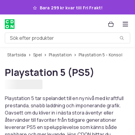
Hoppa till huvudinnehållet
Bara 299 kr kvar till Fri Frakt!
Sök efter produkter
Startsida
Spel
Playstation
Playstation 5 - Konsol
Playstation 5 (PS5)
Playstation 5 tar spelandet till en ny nivå med kraftfull
prestanda, snabb laddning och imponerande grafik.
Oavsett om du kliver in i nästa stora äventyr eller
återvänder till favoriter från tidigare generationer
levererar PS5 en spelupplevelse som känns både
snabbare och mer levande. Hos CDON hittar du