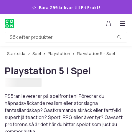
Hoppa till huvudinnehållet
Bara 299 kr kvar till Fri Frakt!
Sök efter produkter
Startsida
Spel
Playstation
Playstation 5 - Spel
Playstation 5 | Spel
PS5:an levererar på spelfronten! Föredrar du
häpnadsväckande realism eller storslagna
fantasilandskap? Gastkramande skräck eller fartfylld
superhjälteaction? Sport, RPG eller äventyr? Oavsett
preferens så är det här du hittar spelet som just du
kommer älska.