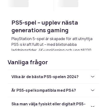
PS5-spel – upplev nästa
generations gaming
PlayStation 5-spel är skapade för att utnyttja
PS5:s kraft fullt ut – med blixtsnabba
laddningstider, 4K-upplösning och upp till 120
fps ger PS5-exklusiva titlar en spelupplevelse
Vanliga frågor
utan like. Spel som Demon's Souls, Ratchet &
Clank: Rift Apart och Returnal visade redan
från start vad PS5-hårdvaran kan prestera.
Vilka är de bästa PS5-spelen 2024?
Stora exklusiva titlar till PS5
Är PS5-spel kompatibla med PS4?
Sony fortsätter att leverera storsäljare till PS5.
God of War Ragnarök, Spider-Man 2 och
Horizon Forbidden West är exempel på
Ska man välja fysiskt eller digitalt PS5-