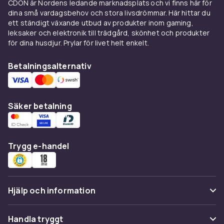
CDON är Nordens ledande marknadsplats och vi finns här för
Kombinera ryggsäcksskyddet med ett
dina små vardagsbehov och stora livsdrömmar. Här hittar du
pengabälte för maximal säkerhet. Använd
ett ständigt växande utbud av produkter inom gaming,
ryggsäcksskyddet på tunnelbanor, bussar och
leksaker och elektronik till trädgård, skönhet och produkter
för dina husdjur. Prylar för livet helt enkelt.
i tätbefolkade turistplatser. Välj ett skydd som
passar din ryggsäcks storlek.
Betalningsalternativ
Se också
Komplettera med
pengabälten
och
packpåsar
Säker betalning
och hela sortimentet av väskor och
reseaccessoarer hos CDON.
Så väljer du rätt väska
Trygg e-handel
En bra väska är en investering i praktikalitet
och stil. Välj väska utifrån ditt primära
användningsområde och din personliga stil.
Hjälp och information
Kontrollera materialets kvalitet, sömmarnas
styrka och blixtlåsens hållbarhet. En välvald
Vanliga frågor
Handla tryggt
väska av god kvalitet håller i många år och ger