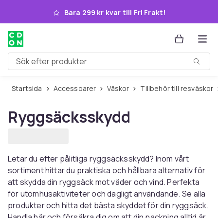
Hoppa till huvudinnehållet
Bara 299 kr kvar till Fri Frakt!
Sök efter produkter
Startsida
Accessoarer
Väskor
Tillbehör till resväskor
Ryggsäcksskydd
Letar du efter pålitliga ryggsäcksskydd? Inom vårt
sortiment hittar du praktiska och hållbara alternativ för
att skydda din ryggsäck mot väder och vind. Perfekta
för utomhusaktiviteter och dagligt användande. Se alla
produkter och hitta det bästa skyddet för din ryggsäck.
Handla här och försäkra dig om att din packning alltid är