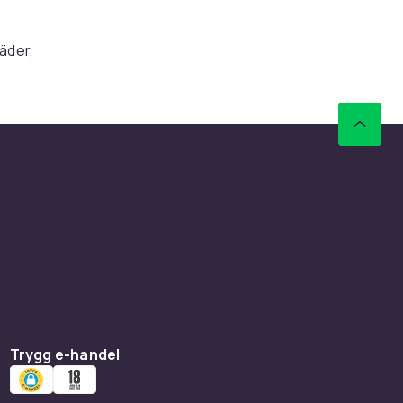
äder,
er tröjor
laddare
 utrymme.
a
kt. Välj
Trygg e-handel
entet av