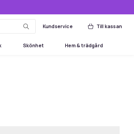
Kundservice
Till kassan
k
Skönhet
Hem & trädgård