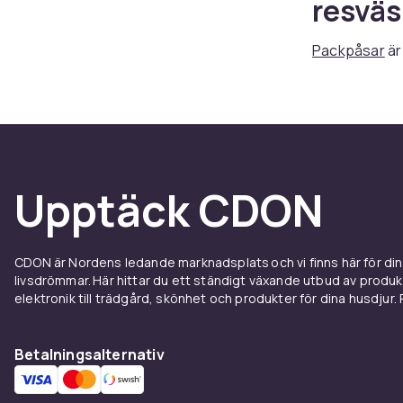
resväs
Packpåsar
är
toalettartikl
organiserad 
Packpåsar fin
och byxor. E
och kablar. 
Upptäck CDON
Tips o
Märk dina pac
CDON är Nordens ledande marknadsplats och vi finns här för d
packpåsar i m
livsdrömmar. Här hittar du ett ständigt växande utbud av produ
ett set med 3-
elektronik till trädgård, skönhet och produkter för dina husdjur. Pr
Se oc
Betalningsalternativ
Komplettera
väskor och 