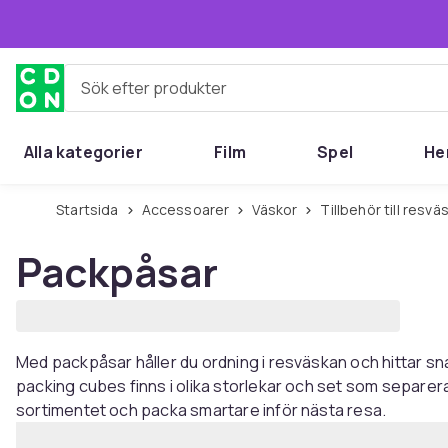
Hoppa till huvudinnehållet
Sök efter produkter
Alla kategorier
Film
Spel
He
Startsida
Accessoarer
Väskor
Tillbehör till resvä
Packpåsar
Med packpåsar håller du ordning i resväskan och hittar s
packing cubes finns i olika storlekar och set som separerar
sortimentet och packa smartare inför nästa resa.