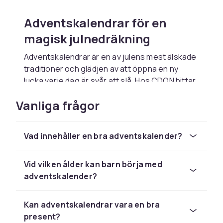
Adventskalendrar för en
magisk julnedräkning
Adventskalendrar är en av julens mest älskade
traditioner och glädjen av att öppna en ny
lucka varje dag är svår att slå. Hos CDON hittar
du adventskalendrar för alla åldrar och
Vanliga frågor
intressen, från enkla chokladkalendrar till mer
elaborerade varianter fyllda med leksaker,
smycken eller skönhetsprodukter. En
Vad innehåller en bra adventskalender?
adventskalender förhöjer julstämningen och
ger en anledning att fira varje dag under
adventstiden. Kombinera gärna med andra
Vid vilken ålder kan barn börja med
juldekorationer
adventskalender?
för att sätta rätt julstämning i
hemmet från den 1 december.
Kan adventskalendrar vara en bra
Chokladadventskalendrar
present?