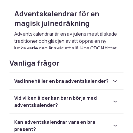
Adventskalendrar för en
magisk julnedräkning
Adventskalendrar är en av julens mest älskade
traditioner och glädjen av att öppna en ny
lucka varje dag är svår att slå. Hos CDON hittar
du adventskalendrar för alla åldrar och
Vanliga frågor
intressen, från enkla chokladkalendrar till mer
elaborerade varianter fyllda med leksaker,
smycken eller skönhetsprodukter. En
Vad innehåller en bra adventskalender?
adventskalender förhöjer julstämningen och
ger en anledning att fira varje dag under
adventstiden. Kombinera gärna med andra
Vid vilken ålder kan barn börja med
juldekorationer
adventskalender?
för att sätta rätt julstämning i
hemmet från den 1 december.
Kan adventskalendrar vara en bra
Chokladadventskalendrar
present?