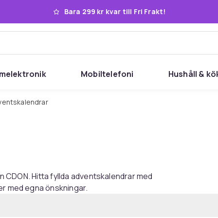
Bara 299 kr kvar till Fri Frakt!
melektronik
Mobiltelefoni
Hushåll & kö
dventskalendrar
rån CDON. Hitta fyllda adventskalendrar med
ler med egna önskningar.