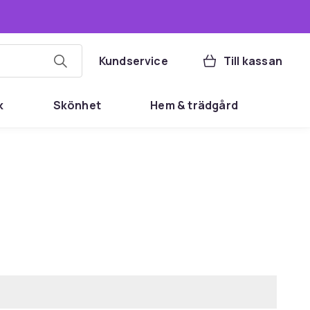
Kundservice
Till kassan
k
Skönhet
Hem & trädgård