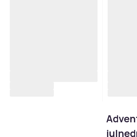
Advent
julned