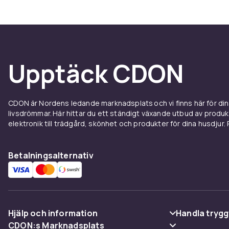
Tomma 
Vill du skrä
adventskalend
Upptäck CDON
påsar att hän
med godis, s
adventskalen
CDON är Nordens ledande marknadsplats och vi finns här för d
förvandla kale
livsdrömmar. Här hittar du ett ständigt växande utbud av produ
elektronik till trädgård, skönhet och produkter för dina husdjur. Pr
Advent
Betalningsalternativ
Marknaden för
för alla målgr
superhjältar e
sminkkalendrar
kalendrar för
Hjälp och information
Handla trygg
brett sortime
CDON:s Marknadsplats
att hitta den 