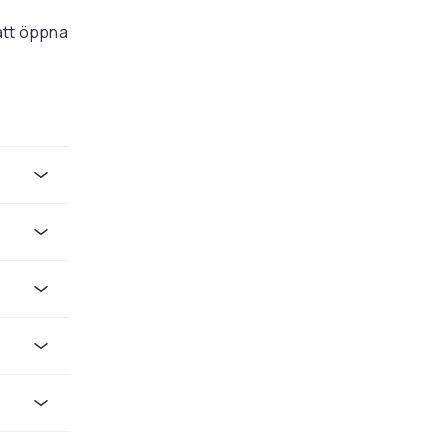
 att öppna
ör alla
anter
er
ntstiden.
 i hemmet
r du ett
kchoklad
finns
jen som
tisk