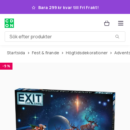
Hoppa till huvudinnehållet
Bara 299 kr kvar till Fri Frakt!
Sök efter produkter
Startsida
Fest & firande
Högtidsdekorationer
Advent
-9 %