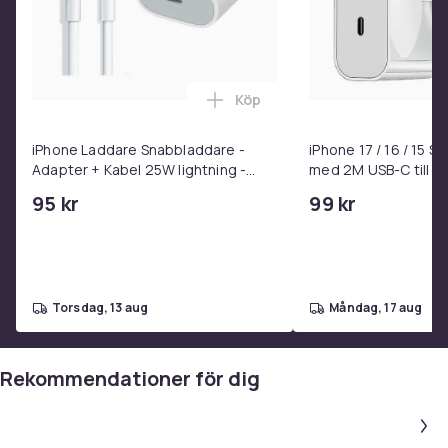
och rymdäventyr – för alla som älskar EXIT®-spel.
Vikt, gram
3000
Köp
Lägg till iPhone Laddare Snab
Artikel.nr.
c2e0e1f4-0430-58c6-b934-da99628e3731
iPhone Laddare Snabbladdare -
iPhone 17 / 16 / 15 
Adapter + Kabel 25W lightning -
med 2M USB-C till U
Produktsäkerhetsinformation
USB-C 2m
95 kr
99 kr
torsdag, 13 aug
måndag, 17 aug
Rekommendationer för dig