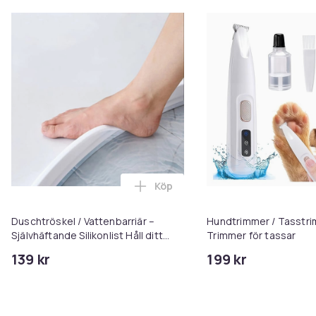
Köp
Lägg till Duschtröskel / Vattenb
Duschtröskel / Vattenbarriär –
Hundtrimmer / Tasstri
Självhäftande Silikonlist Håll ditt
Trimmer för tassar
badrum torrt och tryggt 2m
139 kr
199 kr