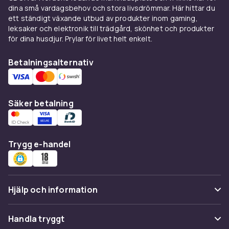
dina små vardagsbehov och stora livsdrömmar. Här hittar du
festdekorationer och lyxiga detaljer. Puffy
ett ständigt växande utbud av produkter inom gaming,
klistermärken (reliefklistermärken) har en
leksaker och elektronik till trädgård, skönhet och produkter
upphöjd 3D-effekt – populära för barnpyssel
för dina husdjur. Prylar för livet helt enkelt.
och scrapbooking.
Betalningsalternativ
Textilklistermärken (iron-on transfers) är
designade att strykas fast på tyg. Perfekt för
att personifiera t-shirts, jackor och väskor.
Dessa kräver värme för aktivering och fäster
Säker betalning
permanent på de flesta tyger.
Scrapbooking och
Trygg e-handel
journalföring med
klistermärken
I scrapbooking används klistermärken för att
Hjälp och information
rama in fotografier, skapa bakgrundsmönster
och lägga till textdekorationer och
Vanliga frågor
Handla tryggt
kalenderdetaljer. Välj klistermärken i ett