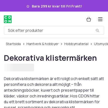
Hoppa till huvudinnehållet
Bara 299 kr kvar till Fri Frakt!
Sök efter produkter
Startsida
Hantverk & hobbyer
Hobbymaterial
Utsmyc
Dekorativa klistermärken
Dekorativa klistermärken är ett roligt och enkelt sätt att
personifiera och dekorera allt möjligt – från
anteckningsböcker, kuvert och presentpapper till
kläder, väskor och inredningsartiklar. Hos CDON hittar
du ett brett sortiment av dekorativa klistermärken för
pyssel, scrapbooking och personlig stil.