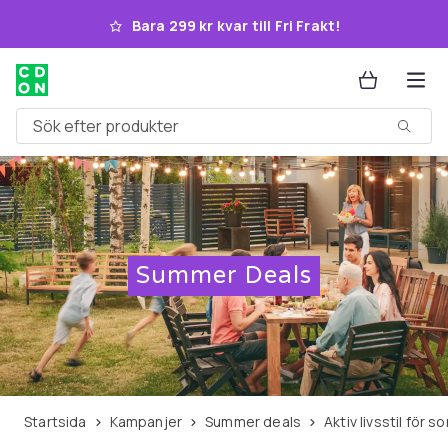
Hoppa till huvudinnehållet
Bara 299 kr kvar till Fri Frakt!
Sök efter produkter
Summer Deals
Startsida
Kampanjer
Summer deals
Aktiv livsstil fö