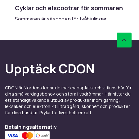
Cyklar och elscootrar för sommaren
Sommaren är säsongen för tvåhjulingar.
Sortimentet samlar hybridcyklar,
mountainbikes, elcyklar och elscootrar för
pendling och nöje. Märken som Crescent,
Monark och Xiaomi finns i urvalet. Tillbehör
som hjälmar, lås och cykellampor finns under
Upptäck CDON
samma paraply.
Friluftsliv och vandring
Friluftslivet tar fart när vädret blir varmare.
CDON är Nordens ledande marknadsplats och vi finns här för
dina små vardagsbehov och stora livsdrömmar. Här hittar du
Hitta vandringsskor, ryggsäckar, vattenflaskor
ett ständigt växande utbud av produkter inom gaming,
och kompasser för dagsturen eller den långa
leksaker och elektronik till trädgård, skönhet och produkter
vandringen. Sortimentet täcker både
för dina husdjur. Prylar för livet helt enkelt.
nybörjare och vana entusiaster, med
produkter från Fjällräven, Haglöfs och
Betalningsalternativ
Coleman.