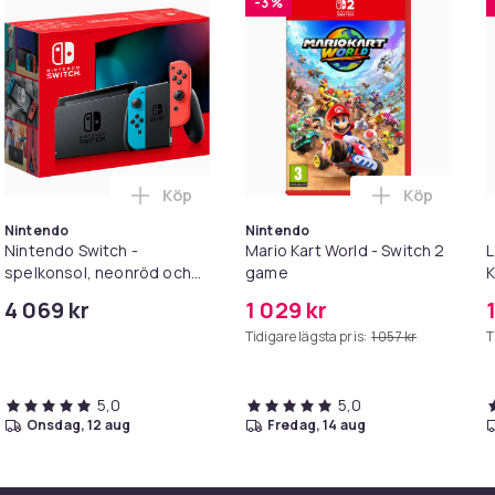
-3 %
Köp
Köp
Lägg till Nintendo Switch -spelkonsol, ne
Lägg till Spelkonsol NINTENDO Switch - OLED-model
Lägg till M
Nintendo
Nintendo
Nintendo Switch -
Mario Kart World - Switch 2
L
spelkonsol, neonröd och
game
K
neonblå
S
4 069 kr
1 029 kr
Tidigare lägsta pris:
1 057 kr
T
5,0
5,0
onsdag, 12 aug
fredag, 14 aug