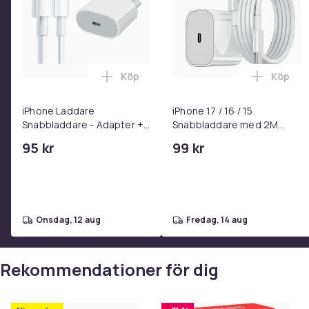
Köp
Köp
Lägg till iPhone Laddare Snabbladdare
Lägg til
iPhone Laddare
iPhone 17 / 16 / 15
Snabbladdare - Adapter +
Snabbladdare med 2M
Kabel 25W lightning - USB-
USB-C till USB-C kabel
95 kr
99 kr
C 2m
onsdag, 12 aug
fredag, 14 aug
Rekommendationer för dig