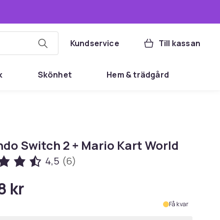
Kundservice
Till kassan
k
Skönhet
Hem & trädgård
ndo Switch 2 + Mario Kart World
4,5
(6)
8 kr
Få kvar