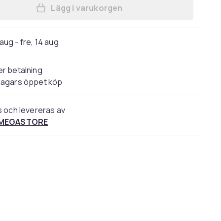
Lägg i varukorgen
Lägg till Nintendo Switch 2 + Mario 
 aug - fre, 14 aug
r betalning
dagars öppet köp
s och levereras av
 MEGASTORE