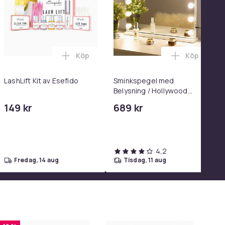
Köp
Köp
el i varukorgen
 - Adapter & Kabel 20W USB-C 2m i varukorgen
 2-i-1 Bärbar Löpband med 5% Manuell Lutning i varukorgen
Lägg till LashLift Kit av Esefido i varukor
Lägg till 
LashLift Kit av Esefido
Sminkspegel med
Belysning / Hollywood
Spegel Lampor - 58x46cm
149 kr
689 kr
4,2
fredag, 14 aug
tisdag, 11 aug