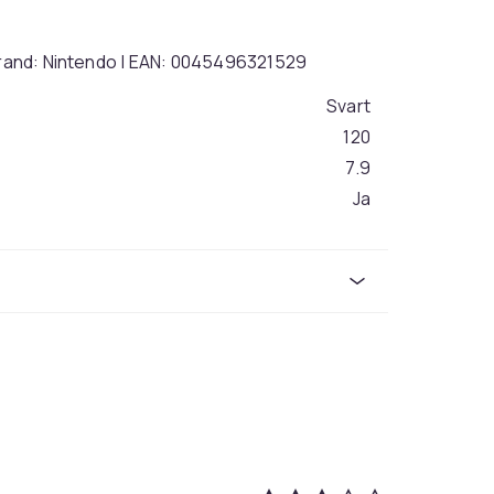
 Brand: Nintendo | EAN: 0045496321529
Svart
120
7.9
Ja
534
1db14e39-efb6-50e4-bcd1-b7641caac75c