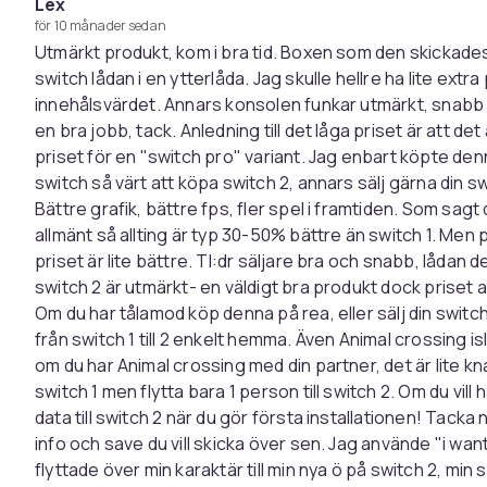
Lex
för 10 månader sedan
Utmärkt produkt, kom i bra tid. Boxen som den skickade
switch lådan i en ytterlåda. Jag skulle hellre ha lite ex
innehålsvärdet. Annars konsolen funkar utmärkt, snabb le
en bra jobb, tack. Anledning till det låga priset är att de
priset för en "switch pro" variant. Jag enbart köpte den
switch så värt att köpa switch 2, annars sälj gärna din sw
Bättre grafik, bättre fps, fler spel i framtiden. Som sagt d
allmänt så allting är typ 30-50% bättre än switch 1. Men pr
priset är lite bättre. Tl:dr säljare bra och snabb, lådan 
switch 2 är utmärkt- en väldigt bra produkt dock priset a
Om du har tålamod köp denna på rea, eller sälj din switc
från switch 1 till 2 enkelt hemma. Även Animal crossing isl
om du har Animal crossing med din partner, det är lite knas
switch 1 men flytta bara 1 person till switch 2. Om du vill h
data till switch 2 när du gör första installationen! Tacka nej 
info och save du vill skicka över sen. Jag använde "i wa
flyttade över min karaktär till min nya ö på switch 2, min 