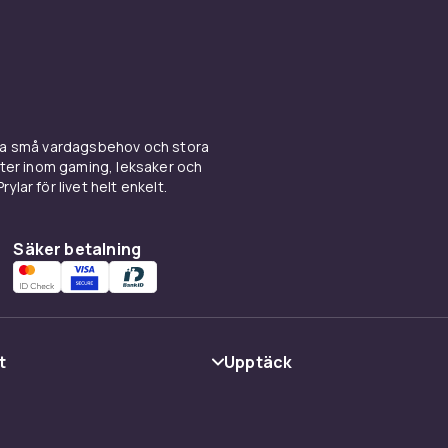
ina små vardagsbehov och stora
kter inom gaming, leksaker och
ylar för livet helt enkelt.
Säker betalning
t
Upptäck
Kategorier
Varumärken