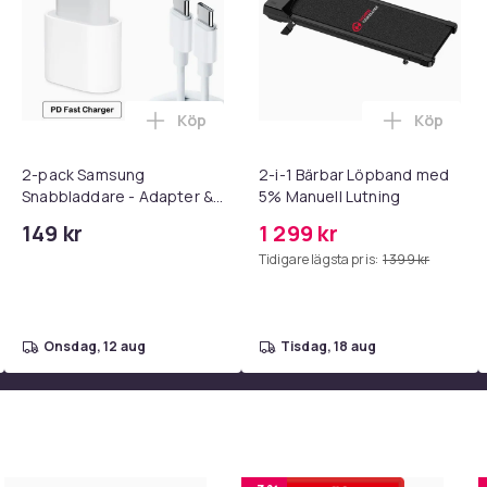
Köp
Köp
 - Adapter + Kabel 25W lightning - USB-C 2m i varukorgen
l iPhone 17 / 16 / 15 Snabbladdare med 2M USB-C till USB-C kab
Lägg till 2-pack Samsung Snabbladdare
Lägg till
2-pack Samsung
2-i-1 Bärbar Löpband med
Snabbladdare - Adapter &
5% Manuell Lutning
Kabel 20W USB-C 2m
149 kr
1 299 kr
Tidigare lägsta pris:
1 399 kr
onsdag, 12 aug
tisdag, 18 aug