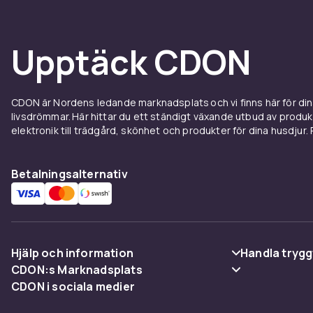
Upptäck CDON
CDON är Nordens ledande marknadsplats och vi finns här för d
livsdrömmar. Här hittar du ett ständigt växande utbud av produ
elektronik till trädgård, skönhet och produkter för dina husdjur. Pr
Betalningsalternativ
Hjälp och information
Handla trygg
CDON:s Marknadsplats
Vanliga frågor
Betalning
CDON i sociala medier
Sälj på CDON
Spåra paket
Leverans