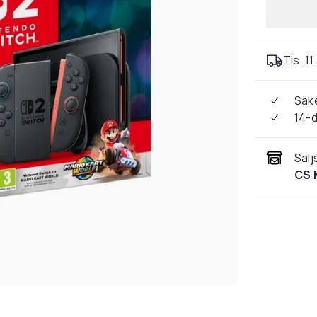
Tis, 11
Säke
14-
Sälj
CS