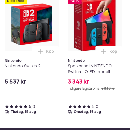
Nice price
-31 %
Köp
Köp
Lägg till Nintendo Switch 2 i varukorgen
Nintendo
Nintendo
Nintendo Switch 2
Spelkonsol NINTENDO
Switch - OLED-modell
Neonblå & Neonröd
5 537 kr
3 343 kr
Tidigare lägsta pris:
4 836 kr
5,0
5,0
tisdag, 18 aug
onsdag, 19 aug