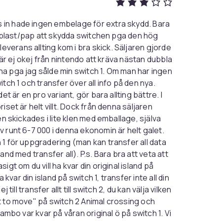
s in hade ingen embelage för extra skydd. Bara
tra plast/pap att skydda switchen pga den hög
verans allting kom i bra skick. Säljaren gjorde
t är ej okej från nintendo att kräva nästan dubbla
na pga jag sålde min switch 1. Om man har ingen
itch 1 och transfer över all info på den nya.
et är en pro variant, gör bara allting bättre. I
iset är helt villt. Dock från denna säljaren
den skickades i lite klen med emballage, själva
v runt 6-7 000 i denna ekonomin är helt galet.
h 1 för uppgradering (man kan transfer all data
and med transfer all). P.s. Bara bra att veta att
igt om du vill ha kvar din original island på
a kvar din island på switch 1, transfer inte all din
till transfer allt till switch 2, du kan välja vilken
nt to move" på switch 2 Animal crossing och
sambo var kvar på våran original ö på switch 1. Vi