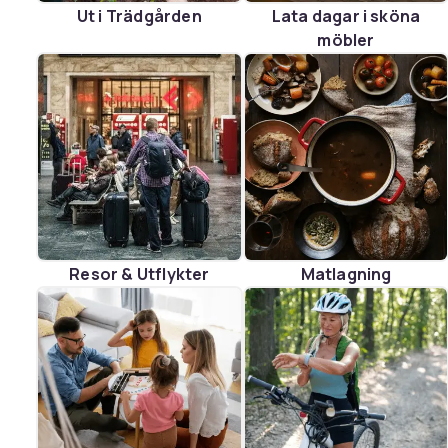
Ut i Trädgården
Lata dagar i sköna
möbler
Resor & Utflykter
Matlagning