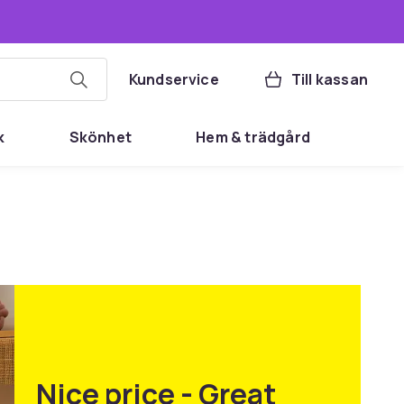
Kundservice
Till kassan
k
Skönhet
Hem & trädgård
Nice price - Great