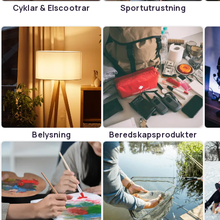
Cyklar & Elscootrar
Sportutrustning
Belysning
Beredskapsprodukter