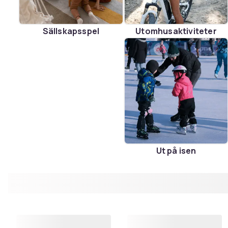
Sällskapsspel
Utomhusaktiviteter
Ut på isen