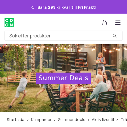
Hoppa till huvudinnehållet
Bara 299 kr kvar till Fri Frakt!
Sök efter produkter
Summer Deals
Startsida
Kampanjer
Summer deals
Aktiv livsstil
T