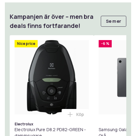
Kampanjen är över – men bra
Se mer
deals finns fortfarande!
Nice price
-6 %
Köp
Lägg till Electrolux Pure 
Electrolux
Electrolux Pure D8.2 PD82-GREEN -
Samsung Galaxy T
dammsugare
Grå