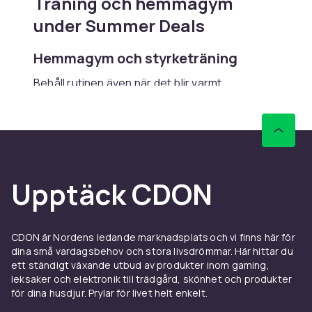
Träning och hemmagym
under Summer Deals
Hemmagym och styrketräning
Behåll rutinen även när det blir varmt.
Sortimentet samlar hantlar, kettlebells,
gummiband, träningsbänkar och hemmagym
från Casall, Reebok och Gymstick. Filtrera
direkt på vikt och material i sortimentet. Hitta
också speglar och förvaring för utrustningen i
Upptäck CDON
samma kampanj.
Löpning och cardio
Löpning är säsongens enklaste träning. Hitta
CDON är Nordens ledande marknadsplats och vi finns här för
dina små vardagsbehov och stora livsdrömmar. Här hittar du
löparskor från Nike, Adidas, Asics och New
ett ständigt växande utbud av produkter inom gaming,
Balance, samt löparkläder, vattenflaskor och
leksaker och elektronik till trädgård, skönhet och produkter
sportarmband. Sortimentet täcker också
för dina husdjur. Prylar för livet helt enkelt.
motionscyklar, crosstrainer och löpband för