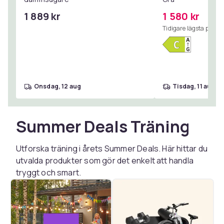
1 889 kr
1 580 kr
Tidigare lägsta pris:
1
onsdag, 12 aug
tisdag, 11 aug
Summer Deals Träning
Utforska träning i årets Summer Deals. Här hittar du
utvalda produkter som gör det enkelt att handla
tryggt och smart.