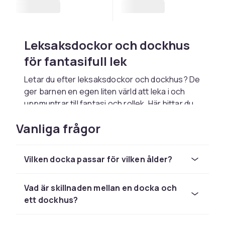
Leksaksdockor och dockhus
för fantasifull lek
Letar du efter leksaksdockor och dockhus? De
ger barnen en egen liten värld att leka i och
uppmuntrar till fantasi och rollek. Här hittar du
dockor, dockskåp och tillbehör i olika stilar och
Vanliga frågor
storlekar. Dockleken är tidlös och tränar både
språk, empati och kreativitet medan barnen
hittar på egna berättelser.
Vilken docka passar för vilken ålder?
Dockor i olika slag
Vad är skillnaden mellan en docka och
Dockor finns i många varianter. Mjuka
ett dockhus?
tygdockor passar de allra minsta, medan
dockor i plast och vinyl med kläder, hår och