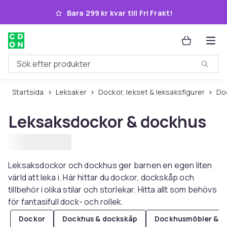
Hoppa till huvudinnehållet
Bara 299 kr kvar till Fri Frakt!
Sök efter produkter
Startsida
Leksaker
Dockor, lekset & leksaksfigurer
D
Leksaksdockor & dockhus
Leksaksdockor och dockhus ger barnen en egen liten
värld att leka i. Här hittar du dockor, dockskåp och
tillbehör i olika stilar och storlekar. Hitta allt som behövs
för fantasifull dock- och rollek.
Dockor
Dockhus & dockskåp
Dockhusmöbler & ti