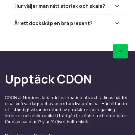
lampor och använda många olika typer av
Hur väljer man rätt storlek och skala?
möbler. Det finns rum att köpa till som gör
dockhuset större.
Är ett dockskåp en bra present?
Dockhus & skåp från barnens
favoriter
Lundby har en mängd olika typer av
dockmöbler som är i obehandlat trä vilket gör
att barnet kan dekorera utifrån tycke och
smak. Stoy är ett dockhus med skandinavisk
Upptäck CDON
design och där det går att vika upp och stänga
framsidan av dockhuset istället för ett öppet
dockskåp. Det passar från 3 år och uppåt. Det
CDON är Nordens ledande marknadsplats och vi finns här för
finns många andra typer av dockhus/dockskåp
dina små vardagsbehov och stora livsdrömmar. Här hittar du
på marknaden som Melissa & Dougs olika
ett ständigt växande utbud av produkter inom gaming,
dockhus i trä, Pippi Långstrump hus eller L.O.L.
leksaker och elektronik till trädgård, skönhet och produkter
Surprise House, Sylvanian Families och många
för dina husdjur. Prylar för livet helt enkelt.
fler. Många dockhus har serier där många