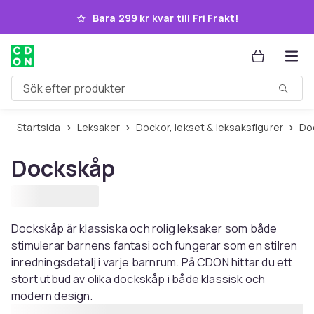
Hoppa till huvudinnehållet
Bara 299 kr kvar till Fri Frakt!
Sök efter produkter
Startsida
Leksaker
Dockor, lekset & leksaksfigurer
D
Dockskåp
Dockskåp är klassiska och rolig leksaker som både
stimulerar barnens fantasi och fungerar som en stilren
inredningsdetalj i varje barnrum. På CDON hittar du ett
stort utbud av olika dockskåp i både klassisk och
modern design.