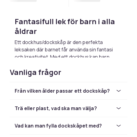
Fantasifull lek för barn i alla
åldrar
Ett dockhus/dockskåp är den perfekta
leksaken där barnet får använda sin fantasi
och kreativitet. Med ett dockhus kan barn
skapa sitt eget drömhus vilket öppnar upp för
Vanliga frågor
en fantasifull lek och ger barn möjlighet att
vara uppfinningsrika. Dockhus/dockskåp
passar många olika åldrar från 3 år och upp
Från vilken ålder passar ett dockskåp?
mot 10 år eller tills barnet tappar intresset. Det
finns dockhus från 6 år och uppåt som ett hus
från Melissa & Doug. Det klassiska dockskåpet
Trä eller plast, vad ska man välja?
från Lundby passar barn från 4 år och uppåt.
Detta dockskåp kan varieras i oändlighet. Det
Vad kan man fylla dockskåpet med?
går att exempelvis att tapetsera, använda LED