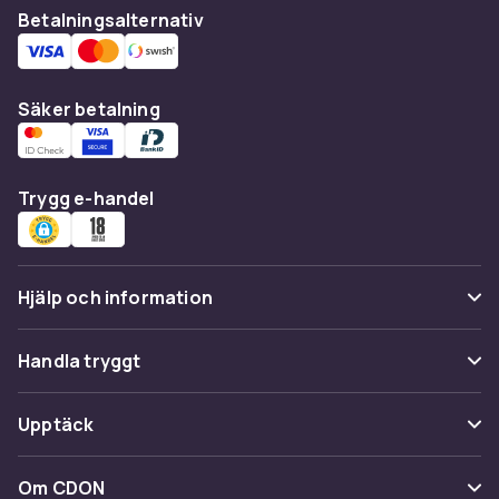
Betalningsalternativ
Säker betalning
Trygg e-handel
Hjälp och information
Vanliga frågor
Handla tryggt
Spåra paket
Betalning
Upptäck
Ångra & Returnera här
Leverans
Kategorier
Kundservice
Om CDON