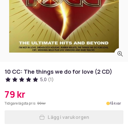
10 CC: The things we do for love (2 CD)
5,0
(1)
79 kr
Tidigare lägsta pris:
99 kr
Få kvar
Lägg i varukorgen
Lägg till 10 CC: The things 