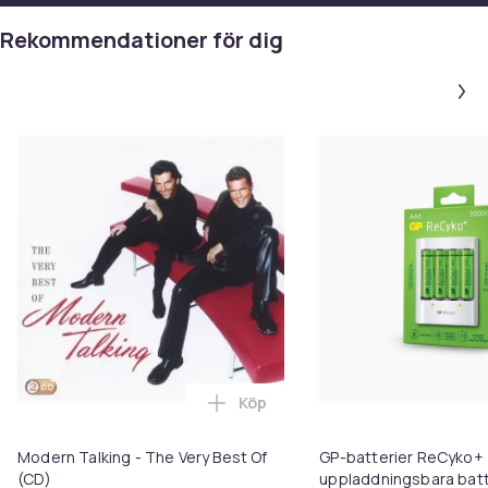
Rekommendationer för dig
Köp
Lägg till Modern Talking - The V
Modern Talking - The Very Best Of
GP-batterier ReCyko+ 
(CD)
uppladdningsbara batt