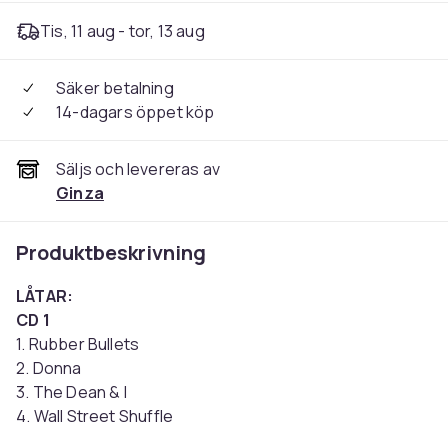
Tis, 11 aug - tor, 13 aug
Säker betalning
14-dagars öppet köp
Säljs och levereras av
Ginza
Produktbeskrivning
LÅTAR:
CD 1
1. Rubber Bullets
2. Donna
3. The Dean & I
4. Wall Street Shuffle
5. Life Is a Minestrone