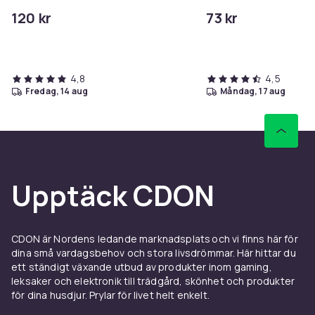
mAh + laddare
120 kr
73 kr
4,8
4,5
fredag, 14 aug
måndag, 17 aug
Upptäck CDON
CDON är Nordens ledande marknadsplats och vi finns här för
dina små vardagsbehov och stora livsdrömmar. Här hittar du
ett ständigt växande utbud av produkter inom gaming,
leksaker och elektronik till trädgård, skönhet och produkter
för dina husdjur. Prylar för livet helt enkelt.