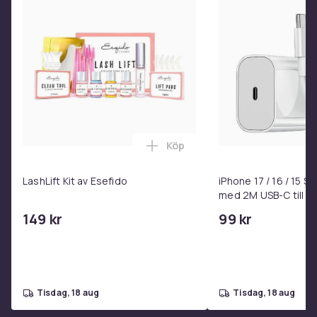
10. Donna (Live)
11. The Wall Street Shuffle (Live)
12. I'm Not in Love (Live)
13. I'm Mandy Fly Me (Live)
14. The Things We Do for Love (Live)
15. Dreadlock Holiday (Live)
ÖVRIGT:
Mediatyp: 2 CD
Köp
Konvolut: Digipack
Lägg till LashLift Kit av Esefi
Produktionsår: 2022
LashLift Kit av Esefido
iPhone 17 / 16 / 15 
Label: Xploded
med 2M USB-C till U
149 kr
99 kr
Streckkod: 5060664892989
SKU: 20126
Artikel.nr.
1b0d37d5-ae19-5808-83e0-30ca782a9020
tisdag, 18 aug
tisdag, 18 aug
Produktsäkerhetsinformation