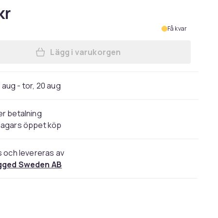
kr
Få kvar
Lägg i varukorgen
Lägg till Michael Jackson Unisex T-S
4 aug - tor, 20 aug
r betalning
dagars öppet köp
s och levereras av
gged Sweden AB