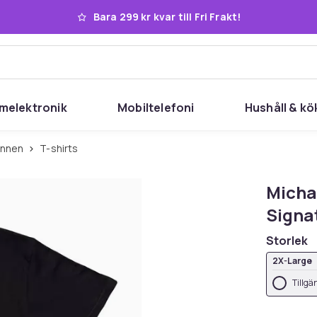
Bara 299 kr kvar till Fri Frakt!
melektronik
Mobiltelefoni
Hushåll & kö
linnen
T-shirts
Micha
Signa
Storlek
2X-Large
Tillgä