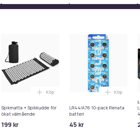
Köp
Köp
Shirt i varukorgen
Tomu Vattenflaska i varukorgen
Lägg till Spikmatta + Spikkudde för ökat
Lägg till L
Spikmatta + Spikkudde för
LR44/A76 10-pack Renata
L
ökat välmående
batteri
199 kr
45 kr