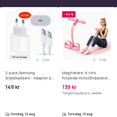
-44 %
Köp
Köp
 - Adapter + Kabel 25W lightning - USB-C 2m i varukorgen
l iPhone 17 / 16 / 15 Snabbladdare med 2M USB-C till USB-C kab
Lägg till 2-pack Samsung Snabbladdare
Lägg till
2-pack Samsung
Magtränare, 6-rörs
Snabbladdare - Adapter &
fotpedal motståndsband –
Kabel 20W USB-C 2m
Mag- och bålträning, Yoga
149 kr
139 kr
& Hemmagym Fitness Pink
Tidigare lägsta pris:
249 kr
onsdag, 12 aug
torsdag, 13 aug