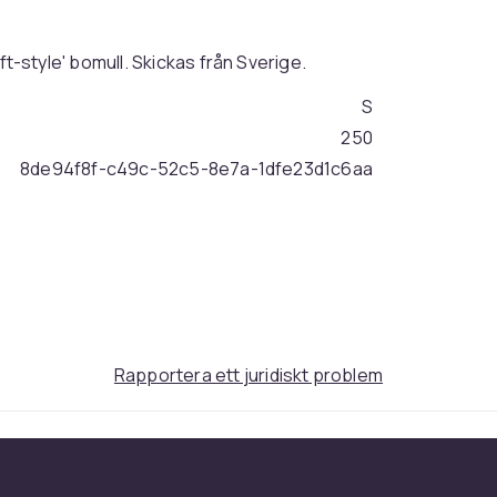
soft-style' bomull. Skickas från Sverige.
S
250
8de94f8f-c49c-52c5-8e7a-1dfe23d1c6aa
Rapportera ett juridiskt problem