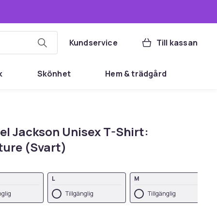
Kundservice
Till kassan
k
Skönhet
Hem & trädgård
el Jackson Unisex T-Shirt:
ture (Svart)
L
M
nglig
Tillgänglig
Tillgänglig