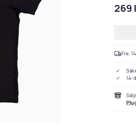
269 
Fre, 1
Säke
14-
Sälj
Plu