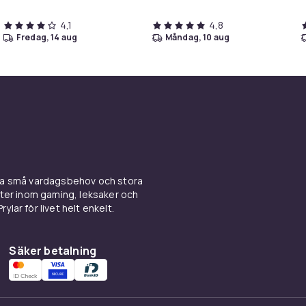
4,1
4,8
fredag, 14 aug
måndag, 10 aug
ina små vardagsbehov och stora
kter inom gaming, leksaker och
ylar för livet helt enkelt.
Säker betalning