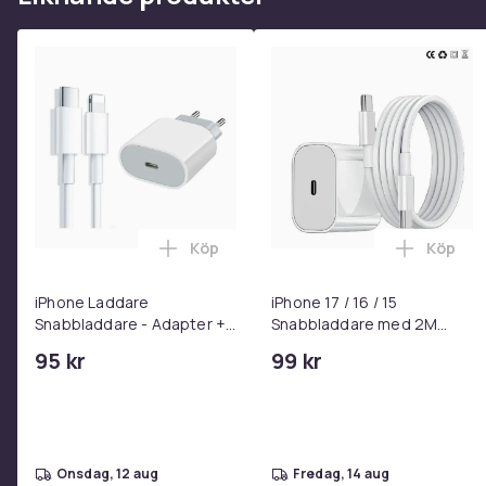
Köp
Köp
Lägg till iPhone Laddare Snabbladdare
Lägg til
iPhone Laddare
iPhone 17 / 16 / 15
Snabbladdare - Adapter +
Snabbladdare med 2M
Kabel 25W lightning - USB-
USB-C till USB-C kabel
95 kr
99 kr
C 2m
onsdag, 12 aug
fredag, 14 aug