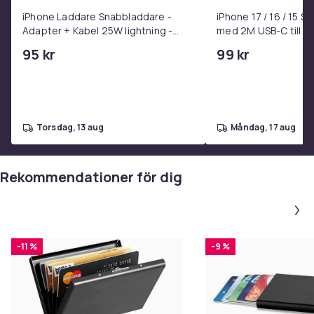
iPhone Laddare Snabbladdare -
iPhone 17 / 16 / 15 
Adapter + Kabel 25W lightning -
med 2M USB-C till U
USB-C 2m
95 kr
99 kr
torsdag, 13 aug
måndag, 17 aug
Rekommendationer för dig
-11 %
-9 %