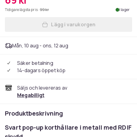
69 kr
Tidigare lägsta pris:
99 kr
I lager
Lägg i varukorgen
Lägg till Metall Pop-up Kor
Mån, 10 aug - ons, 12 aug
Säker betalning
14-dagars öppet köp
Säljs och levereras av
Megabilligt
Produktbeskrivning
Svart pop-up korthållare i metall med RDIF
skydd