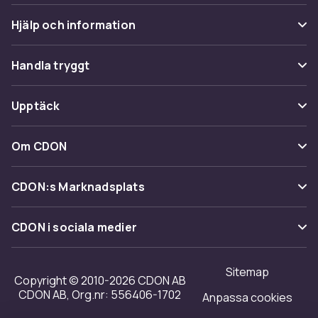
Hjälp och information
Vanliga frågor
Handla tryggt
Spåra paket
Betalning
Upptäck
Ångra & Returnera här
Leverans
Kategorier
Kundservice
Om CDON
Villkor & policy
Varumärken
Om oss
Återkallelser
CDON:s Marknadsplats
Guider
Kundrecensioner
Sälj på CDON
Shopit.se
CDON i sociala medier
Karriär på CDON
Bli affiliate
Investor relations
Sitemap
Regler & kvalitet
Copyright © 2010-2026 CDON AB
Tillgänglighet
CDON AB, Org.nr: 556406-1702
Anpassa cookies
Merchant Help Center