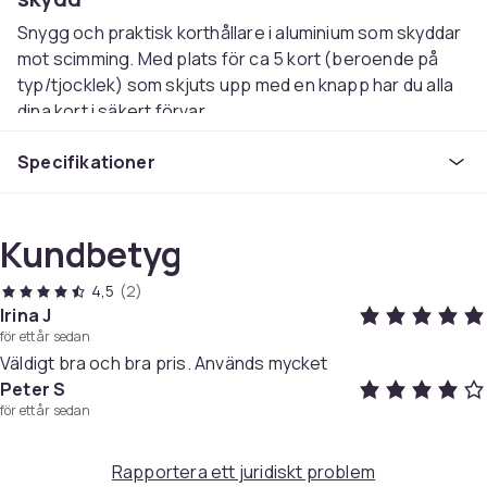
Snygg och praktisk korthållare i aluminium som skyddar
mot scimming. Med plats för ca 5 kort (beroende på
typ/tjocklek) som skjuts upp med en knapp har du alla
dina kort i säkert förvar.
Perfekt för dig som tycker att en vanlig plånbok är för
Specifikationer
stor och vill ha något smidigare!
Mått: 95*62*9mm
Färg: Svart
Material: Aluminium
Kundbetyg
Vikt: ca 70g
4,5
(2)
Artikel.nr.
Irina J
ef1e30ff-c4d8-5fa7-a6d9-f0e105c14dea
för ett år sedan
Väldigt bra och bra pris. Används mycket
Produktsäkerhetsinformation
Peter S
för ett år sedan
Rapportera ett juridiskt problem