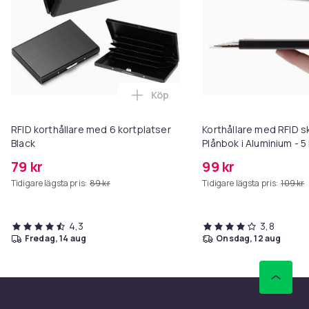
Köp
Lägg till RFID korthållare med 6
RFID korthållare med 6 kortplatser
Korthållare med RFID s
Black
Plånbok i Aluminium - 5
79 kr
99 kr
Tidigare lägsta pris:
89 kr
Tidigare lägsta pris:
109 kr
4,3
3,8
fredag, 14 aug
onsdag, 12 aug