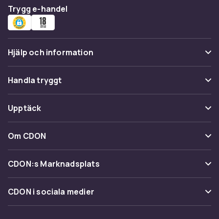
Trygg e-handel
Hjälp och information
Vanliga frågor
Handla tryggt
Spåra paket
Betalning
Upptäck
Ångra & Returnera här
Leverans
Kategorier
Kundservice
Om CDON
Villkor & policy
Varumärken
Om oss
Återkallelser
CDON:s Marknadsplats
Guider
Kundrecensioner
Sälj på CDON
Shopit.se
CDON i sociala medier
Karriär på CDON
Bli affiliate
Investor relations