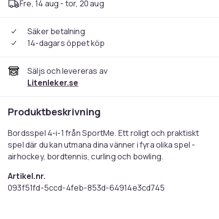
Fre, 14 aug - tor, 20 aug
Säker betalning
14-dagars öppet köp
Säljs och levereras av
Litenleker.se
Produktbeskrivning
Bordsspel 4-i-1 från SportMe. Ett roligt och praktiskt
spel där du kan utmana dina vänner i fyra olika spel -
airhockey, bordtennis, curling och bowling.
Artikel.nr.
093f51fd-5ccd-4feb-853d-64914e3cd745
Produktsäkerhetsinformation