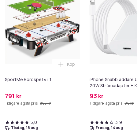
Köp
Lägg till SportMe Bordspel 4 i 1 
SportMe Bordspel 4 i 1
iPhone Snabbladdare U
20W Strömadapter + K
791 kr
93 kr
Tidigare lägsta pris:
805 kr
Tidigare lägsta pris:
96 kr
5,0
3,9
tisdag, 18 aug
fredag, 14 aug