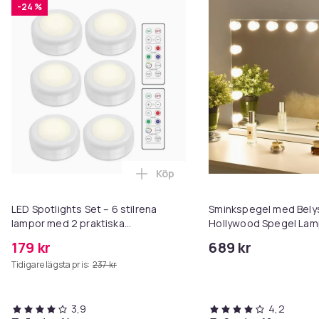
-24 %
Köp
Lägg till LED Spotlights Set – 6 
LED Spotlights Set – 6 stilrena
Sminkspegel med Belys
lampor med 2 praktiska
Hollywood Spegel Lam
fjärrkontroller
58x46cm
179 kr
689 kr
Tidigare lägsta pris:
237 kr
3,9
4,2