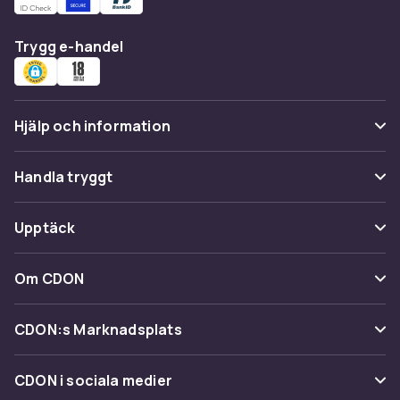
Trygg e-handel
Hjälp och information
Vanliga frågor
Handla tryggt
Spåra paket
Betalning
Upptäck
Ångra & Returnera här
Leverans
Kategorier
Kundservice
Om CDON
Villkor & policy
Varumärken
Om oss
Återkallelser
CDON:s Marknadsplats
Guider
Kundrecensioner
Sälj på CDON
Shopit.se
CDON i sociala medier
Karriär på CDON