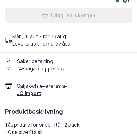
I lager
Lägg i varukorgen
Lägg till Tåspridare för sned
Mån, 10 aug - tor, 13 aug
Levereras till din brevlåda
Säker betalning
14-dagars öppet köp
Säljs och levereras av
JQ Import
Produktbeskrivning
Tåspridare för sned lilltå - 2 pack
- One size fits all