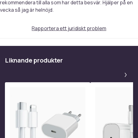
rekommendera till alla som har detta besvär. Hjälper på en
Kategorier: hallux, valgus, tåskiljare, tåseparerare,
vecka så jag är helnöjd.
tådelare,
tåspridare
, problem med hallux valgus, sned
stortåled, rehabilitet, fotproblem
Rapportera ett juridiskt problem
Färg
Vit
Vikt, gram
30
Liknande produkter
Artikel.nr.
Pa
410b999e-929e-4c7e-9062-8339d9f2ad3d
Produktsäkerhetsinformation