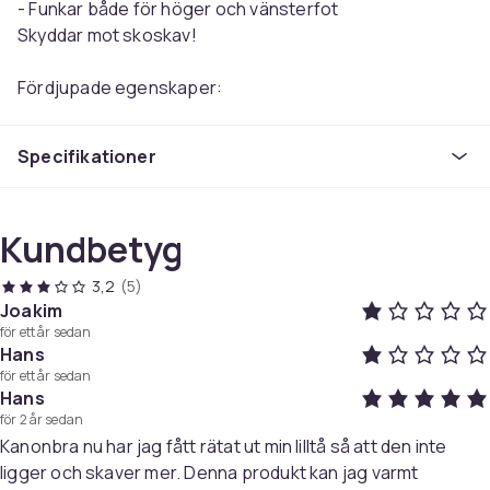
- Funkar både för höger och vänsterfot
Skyddar mot skoskav!
Fördjupade egenskaper:
Tådelare som korrigerar sned lilltån att bli rak. För dig
Specifikationer
som lider av en lilltå som blivit sned och pekar innåt.
- Tillverkad av mjuk och elastisk gel.
- Använda dessa tådelare gör lilltån rak.
Kundbetyg
- Passar perfekt i en sko och skyddar sidan av foten
mot skoskav.
3,2
(5)
- Hindrar överlappande tår och att tårna skaver mot
Joakim
varandra. Kan även användas för att separera de övriga
för ett år sedan
mindre tårna.
Hans
- Går att använda både på höger och vänster fot.
för ett år sedan
Hans
för 2 år sedan
- Storlek: One size
Kanonbra nu har jag fått rätat ut min lilltå så att den inte
- Förpackningen innehåller: 2 st
tåspridare
ligger och skaver mer. Denna produkt kan jag varmt