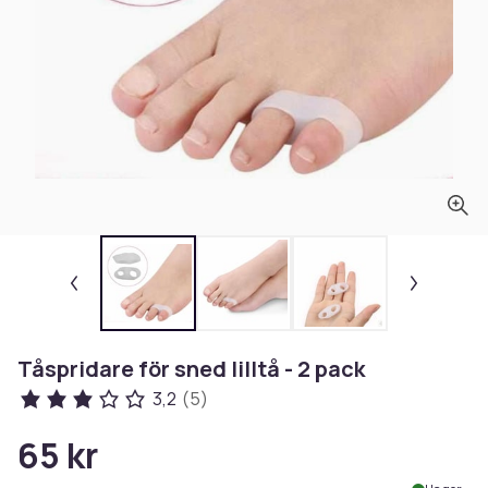
Tåspridare för sned lilltå - 2 pack
3,2
(5)
65 kr