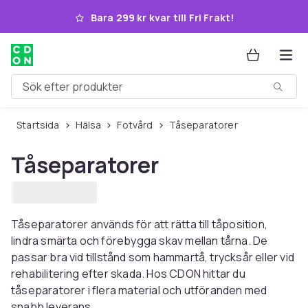
Hoppa till huvudinnehållet
Bara 299 kr kvar till Fri Frakt!
Sök efter produkter
Startsida
Hälsa
Fotvård
Tåseparatorer
Tåseparatorer
Tåseparatorer används för att rätta till tåposition,
lindra smärta och förebygga skav mellan tårna. De
passar bra vid tillstånd som hammartå, trycksår eller vid
rehabilitering efter skada. Hos CDON hittar du
tåseparatorer i flera material och utföranden med
snabb leverans.