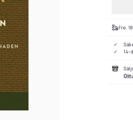
Fre, 1
Säke
14-
Sälj
Gin