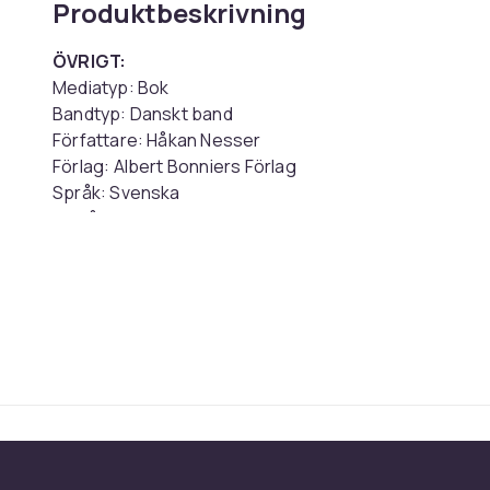
Produktbeskrivning
ÖVRIGT:
Mediatyp: Bok
Bandtyp: Danskt band
Författare: Håkan Nesser
Förlag: Albert Bonniers Förlag
Språk: Svenska
Omfång: 344 sidor
Mått (bxhxd): 137x211x58 mm
Vikt: 1002 gram
Illustrerad: Nej
Serie: Van Veeteren volym 2
Streckkod: 9789100178062
SKU: 922505
Artikel.nr.