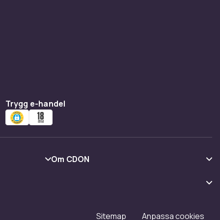
Trygg e-handel
Om CDON
Om oss
Kundrecensioner
Karriär på CDON
Sitemap
Anpassa cookies