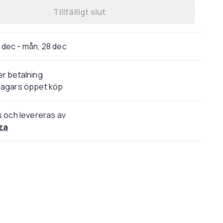
Tillfälligt slut
8 dec - mån, 28 dec
r betalning
dagars öppet köp
s och levereras av
za