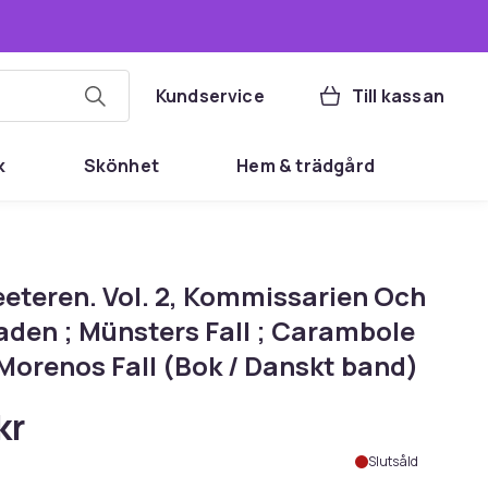
Kundservice
Till kassan
k
Skönhet
Hem & trädgård
eeteren. Vol. 2, Kommissarien Och
aden ; Münsters Fall ; Carambole
Morenos Fall (Bok / Danskt band)
kr
Slutsåld