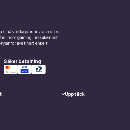
ina små vardagsbehov och stora
kter inom gaming, leksaker och
ylar för livet helt enkelt.
Säker betalning
t
Upptäck
Kategorier
Varumärken
cy
Guider