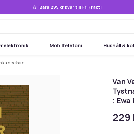
Bara 299 kr kvar till Fri Frakt!
melektronik
Mobiltelefoni
Hushåll & kö
nska deckare
Van V
Tystn
; Ewa 
229 