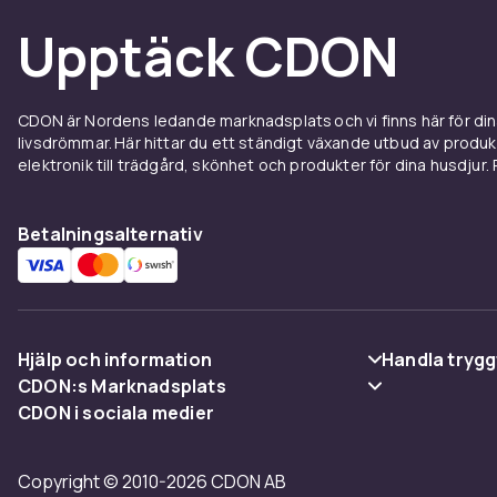
Produktsäkerhetsinformation
Upptäck CDON
CDON är Nordens ledande marknadsplats och vi finns här för d
livsdrömmar. Här hittar du ett ständigt växande utbud av produ
elektronik till trädgård, skönhet och produkter för dina husdjur. Pr
Betalningsalternativ
Hjälp och information
Handla trygg
CDON:s Marknadsplats
Vanliga frågor
Betalning
CDON i sociala medier
Sälj på CDON
Spåra paket
Leverans
Bli affiliate
Copyright © 2010-2026 CDON AB
Ångra & Returnera här
Villkor & poli