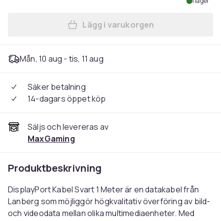
I lager
Lägg i varukorgen
Lägg till DisplayPort Kabel 
Mån, 10 aug - tis, 11 aug
Säker betalning
14-dagars öppet köp
Säljs och levereras av
MaxGaming
Produktbeskrivning
DisplayPort Kabel Svart 1 Meter är en datakabel från
Lanberg som möjliggör högkvalitativ överföring av bild-
och videodata mellan olika multimediaenheter. Med