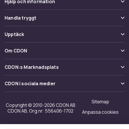
Hjälp och information
Vanliga frågor
Handla tryggt
Spåra paket
Betalning
Upptäck
Ångra & Returnera här
Leverans
Kategorier
Kundservice
Om CDON
Villkor & policy
Varumärken
Om oss
Återkallelser
CDON:s Marknadsplats
Guider
Kundrecensioner
Sälj på CDON
Shopit.se
CDON i sociala medier
Karriär på CDON
Bli affiliate
Investor relations
Sitemap
Regler & kvalitet
Copyright © 2010-2026 CDON AB
Tillgänglighet
CDON AB, Org.nr: 556406-1702
Anpassa cookies
Merchant Help Center
Transparensrapport