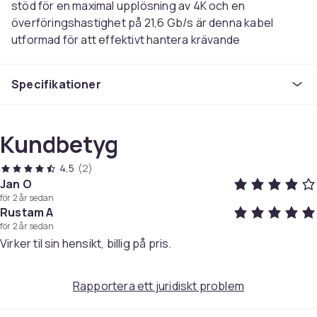
stöd för en maximal upplösning av 4K och en
överföringshastighet på 21,6 Gb/s är denna kabel
utformad för att effektivt hantera krävande
applikationer. Den är idealisk för användning med
datorer, monitorer, projektorer och andra kompatibla
Specifikationer
enheter i både kontorsmiljöer och hemmabruk.
Denna kabel har en anslutningstyp av DisplayPort
Kundbetyg
(Hane) i båda ändar och är rund, vilket ger en flexibel
och hållbar design. Den är utrustad med guldpläterade
4,5
(2)
kontaktstickor som minskar risken för korrosion och
Jan O
samtidigt förbättrar signalöverföringen. Version 1.2 av
för 2 år sedan
DisplayPort gör det möjligt att stödja olika funktioner
Rustam A
som DPCP och HDCP, vilket är viktigt för säkra och
för 2 år sedan
Virker til sin hensikt, billig på pris.
snabba överföringar av digitalt innehåll. Med en
resistans på max 10 Ohm och en färgdjup på 10 biter
kan kabeln hantera avancerade videoinställningar och
Rapportera ett juridiskt problem
grafiska detaljer utan förlust av kvalitet.