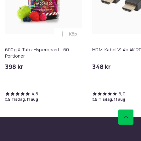
Köp
Lägg till 600g X-Tubz Hyperbeas
600g X-Tubz Hyperbeast - 60
HDMI Kabel V1.4b 4K 2
Portioner
398 kr
348 kr
4,8
5,0
tisdag, 11 aug
tisdag, 11 aug