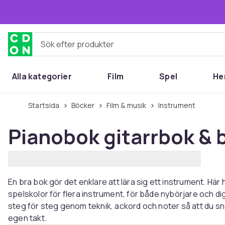
Hoppa till huvudinnehållet
Sök efter produkter
Alla kategorier
Film
Spel
He
Startsida
Böcker
Film & musik
Instrument
Pianobok gitarrbok & 
En bra bok gör det enklare att lära sig ett instrument. Här
spelskolor för flera instrument, för både nybörjare och d
steg för steg genom teknik, ackord och noter så att du s
egen takt.