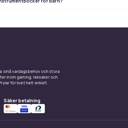
instrumentböcker för barn?
ina små vardagsbehov och stora
kter inom gaming, leksaker och
ylar för livet helt enkelt.
Säker betalning