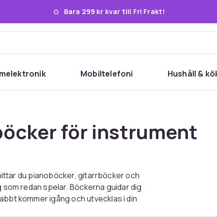
Bara 299 kr kvar till Fri Frakt!
melektronik
Mobiltelefoni
Hushåll & kö
böcker för instrument
 hittar du pianoböcker, gitarrböcker och
ig som redan spelar. Böckerna guidar dig
nabbt kommer igång och utvecklas i din