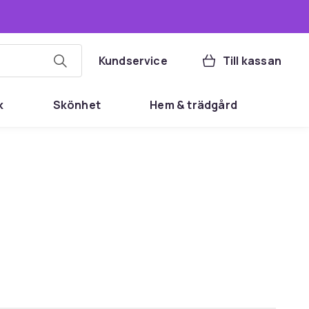
Kundservice
Till kassan
k
Skönhet
Hem & trädgård