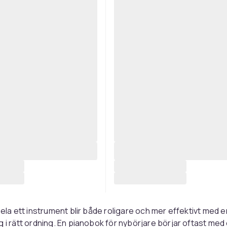
spela ett instrument blir både roligare och mer effektivt med 
g i rätt ordning. En pianobok för nybörjare börjar oftast med