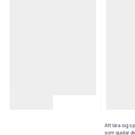
Att lära sig 
som guidar di