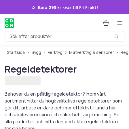
Hoppa till huvudinnehållet
Bara 299 kr kvar till Fri Frakt!
Sök efter produkter
Startsida
Bygg
Verktyg
Mätverktyg & sensorer
Re
Regeldetektorer
Behöver du en pålitlig regeldetektor? Inom vårt
sortiment hittar du högkvalitativa regeldetektorer som
gör ditt arbete enklare och mer effektivt. Handla här
och upplev precision och säkerhet i varje mätning. Se
alla produkter och hitta den perfekta regeldetektorn
för dina behov.