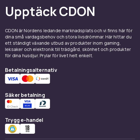
behöva åka till veterinären för varje liten
Upptäck CDON
kontroll. Dessa smarta verktyg är särskilt
värdefulla för djur med kroniska tillstånd som
diabetes eller hjärtproblem, men kan användas
CDON är Nordens ledande marknadsplats och vi finns här för
av alla djurägare som vill ha bättre insyn i sitt
dina små vardagsbehov och stora livsdrömmar. Här hittar du
husdjurs välmående.
ett ständigt växande utbud av produkter inom gaming,
leksaker och elektronik till trädgård, skönhet och produkter
Glukosmätare – kontroll av
för dina husdjur. Prylar för livet helt enkelt.
blodsockret
Betalningsalternativ
För husdjur med diabetes är regelbunden
blodsocker
kontroll avgörande. Glukosmätare
för husdjur fungerar på liknande sätt som
Säker betalning
mänskliga enheter men är kalibrerade för
djurblod, vilket ger tillförlitliga resultat. Med en
glukosmätare hemma kan du snabbt
kontrollera blodsockernivån och justera
Trygg e-handel
insulindosen efter veterinärens
rekommendationer. Det minskar stressen för