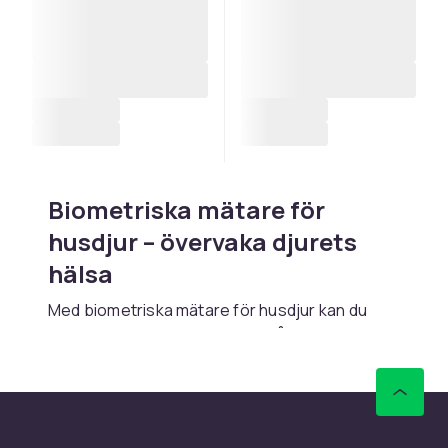
Biometriska mätare för
husdjur – övervaka djurets
hälsa
Med
biometriska mätare för husdjur
kan du
enkelt följa ditt djurs hälsotillstånd hemma och
fånga upp avvikelser innan de utvecklas till
allvarliga problem. CDON erbjuder ett urval av
moderna mätinstrument som gör det möjligt
att kontrollera viktiga hälsoparametrar utan att