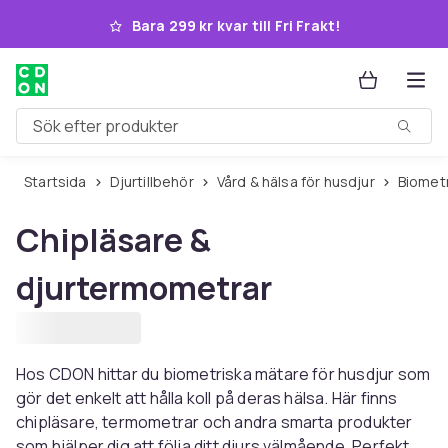
Hoppa till huvudinnehållet
Bara 299 kr kvar till Fri Frakt!
Sök efter produkter
Startsida
Djurtillbehör
Vård & hälsa för husdjur
Biomet
Chipläsare &
djurtermometrar
Hos CDON hittar du biometriska mätare för husdjur som
gör det enkelt att hålla koll på deras hälsa. Här finns
chipläsare, termometrar och andra smarta produkter
som hjälper dig att följa ditt djurs välmående. Perfekt