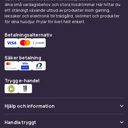
och dimma, samt
Marinradio
för kommunikation
dina små vardagsbehov och stora livsdrömmar. Här hittar du
med andra båtar och kustbevakning. Ska du
ett ständigt växande utbud av produkter inom gaming,
vara ute i mörker kan
Fartygslampor
också
leksaker och elektronik till trädgård, skönhet och produkter
vara bra att komplettera med för tryggare
för dina husdjur. Prylar för livet helt enkelt.
navigering.
Betalningsalternativ
Säker betalning
Trygg e-handel
Hjälp och information
Vanliga frågor
Handla tryggt