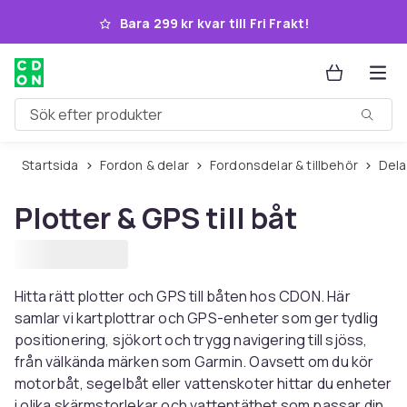
Hoppa till huvudinnehållet
Bara 299 kr kvar till Fri Frakt!
Sök efter produkter
Startsida
Fordon & delar
Fordonsdelar & tillbehör
Del
Plotter & GPS till båt
Hitta rätt plotter och GPS till båten hos CDON. Här
samlar vi kartplottrar och GPS-enheter som ger tydlig
positionering, sjökort och trygg navigering till sjöss,
från välkända märken som Garmin. Oavsett om du kör
motorbåt, segelbåt eller vattenskoter hittar du enheter
i olika skärmstorlekar och vattentäthet som passar din