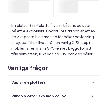
En plotter (kartplotter) visar båtens position
på ett elektroniskt sjökort i realtid och är ett av
de viktigaste hjälpmedlen för säker navigering
till sjöss. Till skillnad från en vanlig GPS-app i
mobilen är en marin GPS-enhet byggd för att
tåla saltvatten, fukt och solljus, och den håller
kontakten med satelliterna även långt ute på
öppet vatten.
Vanliga frågor
När du väljer plotter eller GPS-enhet till båten
är det några saker värda att tänka på.
Vad är en plotter?
Skärmstorlek avgör hur mycket sjökort och
information du ser på en gång, från kompakta
modeller för mindre båtar till större
Vilken plotter ska man välja?
pekskärmar för navigering på längre turer.