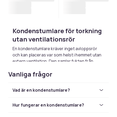
Kondenstumlare för torkning
utan ventilationsrör
En kondenstumlare kräver inget avloppsrör
och kan placeras var som helst i hemmet utan
extern ventilation. Den samlar fukten från
tvätten i en vattentank som töms manuellt eller
Vanliga frågor
leds bort via en slang till avloppet.
Kondenstork mot
Vad är en kondenstumlare?
varmlufttumlare
Kondenstumlare är mer energieffektiva än
Hur fungerar en kondenstumlare?
klassiska varmluftmodeller som blåser ut varm
luft i rummet. Värmepumpstumlare är den