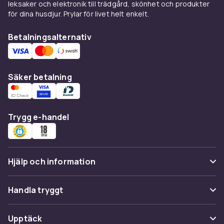
leksaker och elektronik till trädgård, skönhet och produkter
för dina husdjur. Prylar för livet helt enkelt.
Betalningsalternativ
Säker betalning
Trygg e-handel
Hjälp och information
Vanliga frågor
Handla tryggt
Spåra paket
Betalning
Upptäck