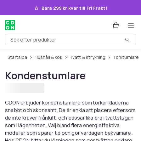
Hoppa till huvudinnehållet
Bara 299 kr kvar till Fri Frakt!
Sök efter produkter
Startsida
Hushåll & kök
Tvätt & strykning
Torktumlare
Kondenstumlare
CDON erbjuder kondenstumlare som torkar kläderna
snabbt och skonsamt. De är enkla att placera eftersom
de inte kräver frånluft, och passar lika bra i tvättstugan
som i lägenheten. Välj bland flera energieffektiva
modeller som sparar tid och gör vardagen bekvämare.
Hos CDON hittar du lösningen som gör tvätten enklare