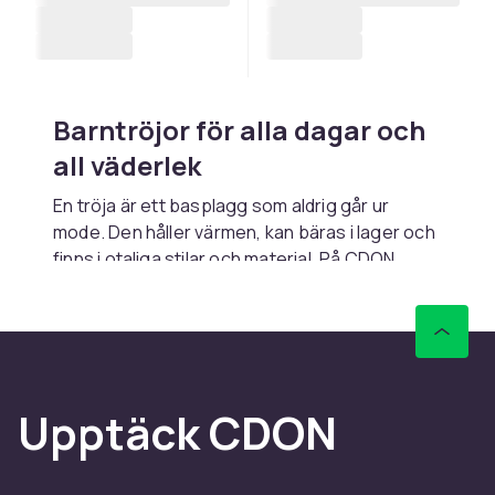
Barntröjor för alla dagar och
all väderlek
En tröja är ett basplagg som aldrig går ur
mode. Den håller värmen, kan bäras i lager och
finns i otaliga stilar och material. På CDON
hittar du ett brett sortiment av barntröjor i alla
storlekar och stilar, från klassiska rundhalsade
bomullströjor och randiga långärmar till tjocka
stickade tröjor och varma fleeceplagg.
Kombinera tröjor med
koftor
för extra lager,
Upptäck CDON
eller se
t-shirts och toppar
för lättare
alternativ. Utforska hela sortimentet i vår
tröjor
och koftor
-kategori.