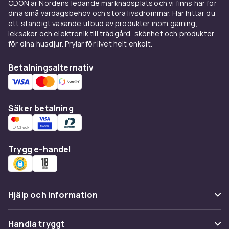
CDON är Nordens ledande marknadsplats och vi finns här för
Sweatshirts och hoodies för
dina små vardagsbehov och stora livsdrömmar. Här hittar du
ett ständigt växande utbud av produkter inom gaming,
vardagen
leksaker och elektronik till trädgård, skönhet och produkter
för dina husdjur. Prylar för livet helt enkelt.
Sweatshirts och hoodies är bland de mest
populära tröjtyperna för barn i alla åldrar. De är
Betalningsalternativ
bekväma, lättskötta och passar för allt från
skoldag till träning och fritid. En hoodie med
känguruficka och dragkedja är ett praktiskt
Säker betalning
och omtyckt plagg. Välj modeller i
bomullsfleece för en mjuk och varm känsla.
Hoodies och sweatshirts finns i ett enormt
Trygg e-handel
urval av färger, mönster och motiv. Klassiska
enfärgade modeller i marinblått, grått och
svart är tidlösa, medan tröjor med tryck av
populära karaktärer och sportteman är
Hjälp och information
favoriter bland barn i skolåldern.
Vanliga frågor
Stickade tröjor för kallare
Handla tryggt