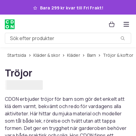
Hoppa till huvudinnehållet
Bara 299 kr kvar till Fri Frakt!
Sök efter produkter
Startsida
Kläder & skor
Kläder
Barn
Tröjor & koftor
Tröjor
CDON erbjuder tröjor för barn som gör det enkelt att
klä dem varmt, bekvämt och redo för vardagens alla
aktiviteter. Här hittar du mjuka material och modeller
som tål både lek, rörelse och tvätt utan att tappa
formen. Det ger en trygghet när garderoben behöver
vara både praktisk och rolig. Hos CDON finns ett